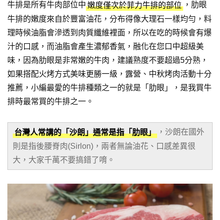
牛排是所有牛肉部位中
，肋眼
嫩度僅次於菲力牛排的部位
牛排的嫩度來自於豐富油花，分布得像大理石一樣均勻，料
理時候油脂會滲透到肉質纖維裡面，所以在吃的時候會有爆
汁的口感，而油脂會產生濃郁香氣，融化在您口中超級美
味，因為肋眼是非常嫩的牛肉，建議熟度不要超過5分熟，
如果搭配火烤方式美味更勝一級，露營、中秋烤肉活動十分
推薦，小編最愛的牛排種類之一的就是「肋眼」，是我買牛
排時最常買的牛排之一。
，沙朗在國外
台灣人常講的「沙朗」通常是指「肋眼」
則是指後腰脊肉(Sirlon)，兩者無論油花、口感差異很
大，大家千萬不要搞錯了唷。