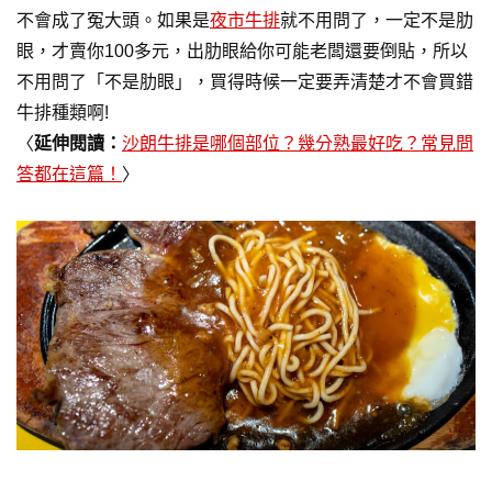
不會成了冤大頭。如果是
夜市牛排
就不用問了，一定不是肋
眼，才賣你100多元，出肋眼給你可能老闆還要倒貼，所以
不用問了「不是肋眼」，買得時候一定要弄清楚才不會買錯
牛排種類啊!
〈
延伸閱讀：
沙朗牛排是哪個部位？幾分熟最好吃？常見問
答都在這篇！
〉