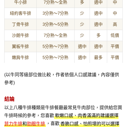
牛小排
7分熟～全熟
多
適中
中
紐約客牛排
3分熟～7分熟
少
適中
中
丁骨牛排
3分熟～5分熟
少
適中
高
沙朗牛排
7分熟～全熟
少
多
低價
翼板牛排
5分熟～7分熟
適中
適中
平價
嫩肩牛排
5分熟～7分熟
適中
最多
平價
(以牛同等級部位做比較，作者依個人口感建議，內容僅供
參考)
結論
以上八種牛排種類是牛排餐廳最常見牛肉部位，提供給您買
牛排時候的參考，您喜歡
軟嫩口感、肉香滿滿的建議選擇
，喜歡
菲力牛排
和
肋眼牛排
香脆口感、怕煎壞的可以選擇