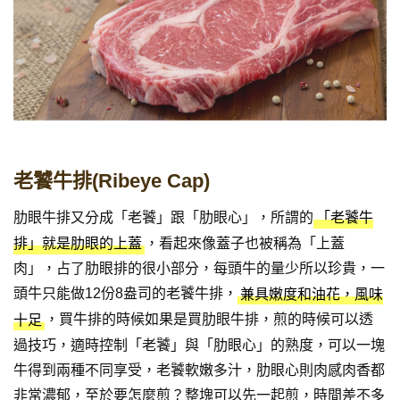
老饕牛排(Ribeye Cap)
肋眼牛排又分成「老饕」跟「肋眼心」，所謂的
「老饕牛
，看起來像蓋子也被稱為「上蓋
排」就是肋眼的上蓋
肉」，占了肋眼排的很小部分，每頭牛的量少所以珍貴，一
頭牛只能做12份8盎司的老饕牛排，
兼具嫩度和油花，風味
，買牛排的時候如果是買肋眼牛排，煎的時候可以透
十足
過技巧，適時控制「老饕」與「肋眼心」的熟度，可以一塊
牛得到兩種不同享受，老饕軟嫩多汁，肋眼心則肉感肉香都
非常濃郁，至於要怎麼煎？整塊可以先一起煎，時間差不多