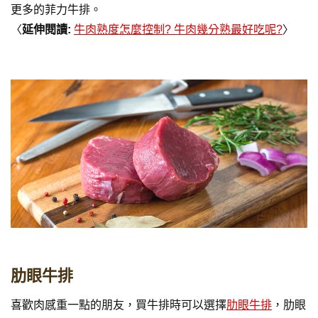
更多的菲力牛排。
〈
延伸閱讀:
牛肉熟度怎麼控制? 牛肉幾分熟最好吃呢?
〉
肋眼牛排
喜歡肉感重一點的朋友，買牛排時可以選擇
肋眼牛排
，肋眼