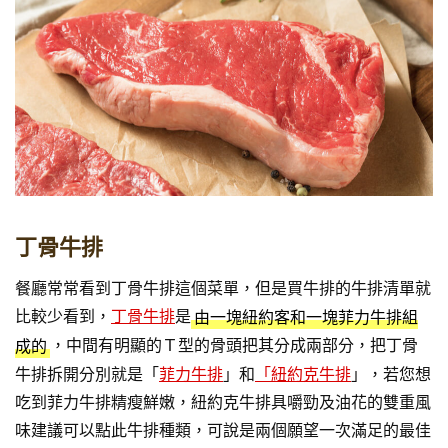
丁骨牛排
餐廳常常看到丁骨牛排這個菜單，但是買牛排的牛排清單就
比較少看到，
丁骨牛排
是
由一塊紐約客和一塊菲力牛排組
，中間有明顯的Ｔ型的骨頭把其分成兩部分，把丁骨
成的
牛排拆開分別就是「
菲力牛排
」和
「紐約克牛排
」，若您想
吃到菲力牛排精瘦鮮嫩，紐約克牛排具嚼勁及油花的雙重風
味建議可以點此牛排種類，可說是兩個願望一次滿足的最佳