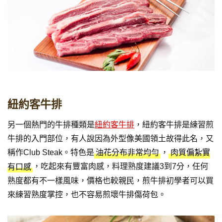
紐約客牛排
另一個熱門的牛排種類是
紐約客牛排
，紐約客牛排是練習煎
牛排的入門部位，有人說因為外型像美國領土故得此名，又
稱作Club Steak。特色是
，
油花分布非常均勻
肉質偏紮實
，吃起來有豐富肉感，料理熟度建議3到7分，任何
有口感
熟度都有不一樣風味，價格也較親民，煎牛排初學者可以買
來練習熟度掌控，也不容易煎壞牛排傷荷包。