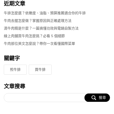
近期文章
牛排怎麼選？依嫩度、油脂、預算推薦適合你的牛排
牛肉去腥怎麼做？掌握原因與正確處理方法
滴牛肉精是什麼？一篇搞懂功效與電鍋自製方法
線上肉舖買牛肉怎麼挑？必看 5 個細節
牛肉部位英文怎麼說？帶你一次看懂國際菜單
關鍵字
煎牛排
買牛排
文章搜尋
搜尋