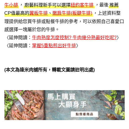
，
，最後
牛小排
廚藝料理新手可以選擇
紐約客牛排
推薦
，上述資料整
CP值最高的
翼板牛排
、
嫩肩牛排(板腱牛排)
理提供給您買牛排或點餐牛排的參考，可以依照自己喜愛口
感選擇一塊屬於您的牛排。
〈延伸閱讀：
牛肉熟度怎麼控制? 牛肉幾分熟最好吃呢?
〉
〈延伸閱讀：
掌握5重點煎出好牛排
〉
(本文為達米肉舖所有，轉載文圖請註明出處)