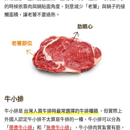
的時候依靠肉與鍋貼面角度，刻意減少「老饕」與鍋子的接
觸面積，讓老饕不要過熟。
牛小排
牛小排是
，但實際上
台灣人買牛排時最常選擇的牛排種類
外國人認定牛小排不太算是牛排的一種，牛小排可以分為
「
帶骨牛小排
」和「
無骨牛小排
」，牛小排肉質紮實有筋，