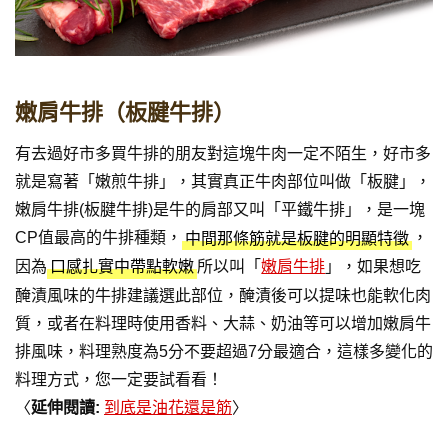
嫩肩牛排（板腱牛排）
有去過好市多買牛排的朋友對這塊牛肉一定不陌生，好市多
就是寫著「嫩煎牛排」，其實真正牛肉部位叫做「板腱」，
嫩肩牛排(板腱牛排)是牛的肩部又叫「平鐵牛排」，是一塊
CP值最高的牛排種類，
，
中間那條筋就是板腱的明顯特徵
因為
所以叫「
嫩肩牛排
」，如果想吃
口感扎實中帶點軟嫩
醃漬風味的牛排建議選此部位，醃漬後可以提味也能軟化肉
質，或者在料理時使用香料、大蒜、奶油等可以增加嫩肩牛
排風味，料理熟度為5分不要超過7分最適合，這樣多變化的
料理方式，您一定要試看看！​
〈
延伸閱讀:
到底是油花還是筋
〉