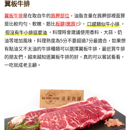
翼板牛排
翼板牛排
是在取自牛的
肩胛部位
，油脂含量在肩胛部裡面算
是比較均勻、軟嫩、筋比
板腱(嫩肩)
少，
，
口感類似牛小排
，料理時會建議使用香料、大蒜、奶
但沒有牛小排這麼油
油等增加風味，料理熟度為5分不要超過7分最適合，如果想
有點油又不太油的牛排種類可以選擇翼板牛排，最近買牛排
的朋友們，越來越知道翼板牛排的好，真的可以嘗試看看，
一吃就成老主顧。