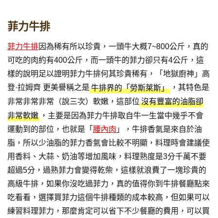
菲力牛排
菲力牛排
因為稀有所以珍貴，一頭牛大概7~800公斤，真的
可吃的肉約有400公斤，而一頭牛的菲力卻只有4公斤，這
樣的說明足以證明菲力牛排何其珍貴稀有，「地獄廚神」高
登·拉姆齊 更美譽稱之是
，其特色是
牛排界的「勞斯萊斯」
非常非常非常（說三次）軟嫩，這部位
沒有豐富的油脂卻
，主要是因為菲力牛排取自牛一生當中幾乎不會
非常軟嫩
運動到的部位，也就是「
腰內肉
」，牛排香氣是來自於油
脂，所以少油脂的菲力香氣會比較不明顯，料理時會建議使
用香料、大蒜、奶油等增加風味，料理熟度是3分千萬不要
超過5分，過熟菲力會變得乾柴，這樣就浪費了一塊珍貴的
高級牛排，如果你沒吃過菲力，真的值得你到牛排餐廳點來
吃看看，選擇買菲力這個牛排種類的成本較高，但如果可以
練習料理菲力，那麼肯定可以省下不少餐廳的費用，可以買