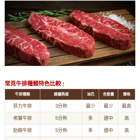
常見牛排種類特色比較 :
牛排種類
建議熟度
油花
含筋量
價格
菲力牛排
3分熟
最少
最少
最高
老饕牛排
5分熟
多
適中
高
肋眼牛排
5分熟
多
適中
高