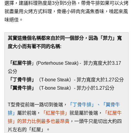
選擇，建議料理熟度是3分到5分熟，帶骨牛排如果可以火烤
就盡量用火烤方式料理，骨邊小碎肉充滿焦香味，啃起來風
味絕佳。
其實這幾個名稱都來自於同一個部分，因為「菲力」寬
度大小而有著不同的名稱:
「紅屋牛排
」(Porterhouse Steak) - 菲力寬度大於3.17
公分
「丁骨牛排」
（T-bone Steak）- 菲力寬度大於1.27公分
「翼骨牛排」
（T-bone Steak）- 菲力小於1.27公分
T型骨從前端一路切到後端，
「丁骨牛排」、「翼骨牛
排」
屬於前端，
「紅屋牛排」
就是屬於後端，
「紅屋牛
排」的菲力比例最多也最昂貴
，一頭牛只能切出大約四
片左右的「紅屋」。