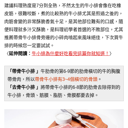
建議料理熟度是7分到全熟，不然太生的牛小排會像在吃橡
皮筋，很難咬斷，煮的比較熟的牛小排尤其是煎過之後的，
肉筋會變的非常酥脆香氣十足，是其他部位難有的口感，隨
便料理就多汁又酥脆，是料理初學者首選的不敗部位，尤其
推薦帶骨牛小排骨旁邊的小碎肉啃起來風味絕佳，下次買牛
排的時候您一定要試試。
〈
延伸閱讀：
牛小排為什麼好吃看完這篇你就知道！
〉
「帶骨牛小排 」
牛肋骨的第6-9節的肋骨橫切的牛的胸腹
帶骨肉，所以
帶骨牛小排有3~4個橫切的骨頭
。
「去骨牛小排 」
將帶骨牛小排的6-8節的肋骨去除得到的
牛小排，骨頭、筋膜、脂肪、骨膜都要去掉。