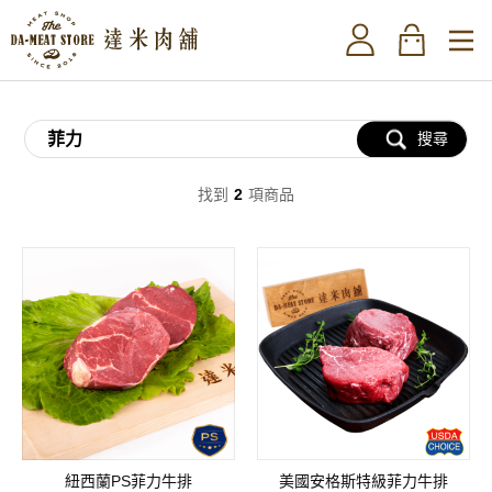
搜尋
找到
2
項商品
紐西蘭PS菲力牛排
美國安格斯特級菲力牛排