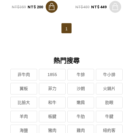
NT$359
NT$ 200
NT$459
NT$ 449
1
熱門搜尋
非牛肉
1855
牛排
牛小排
翼板
菲力
沙朗
火鍋片
比臉大
和牛
嫩肩
肋眼
羊肉
板腱
牛肋
牛腱
海鹽
豬肉
雞肉
紐約客