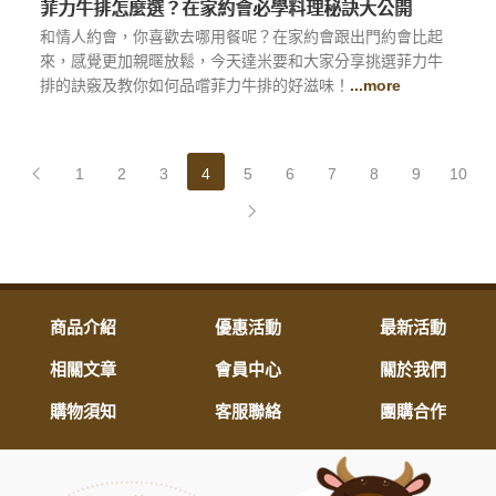
菲力牛排怎麼選？在家約會必學料理秘訣大公開
和情人約會，你喜歡去哪用餐呢？在家約會跟出門約會比起
來，感覺更加親暱放鬆，今天達米要和大家分享挑選菲力牛
排的訣竅及教你如何品嚐菲力牛排的好滋味！
...more
1
2
3
4
5
6
7
8
9
10
商品介紹
優惠活動
最新活動
相關文章
會員中心
關於我們
購物須知
客服聯絡
團購合作