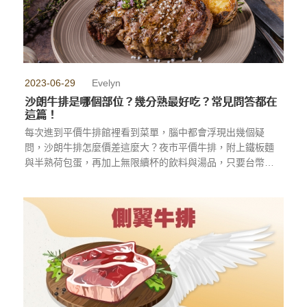
2023-06-29
Evelyn
沙朗牛排是哪個部位？幾分熟最好吃？常見問答都在
這篇！
每次進到平價牛排館裡看到菜單，腦中都會浮現出幾個疑
問，沙朗牛排怎麼價差這麼大？夜市平價牛排，附上鐵板麵
與半熟荷包蛋，再加上無限續杯的飲料與湯品，只要台幣平
均200元左右，高級餐廳一客莎朗牛排破千元，沒有主食也沒
有蛋，這些沙朗牛排一樣嗎？
...more