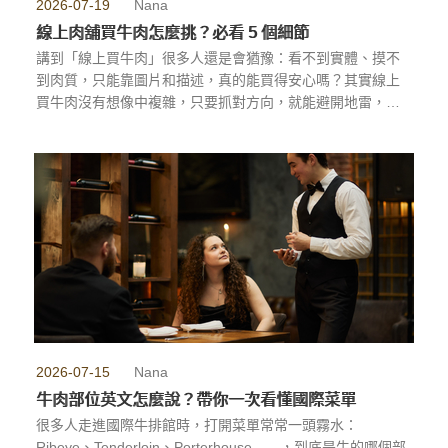
2026-07-19
Nana
線上肉舖買牛肉怎麼挑？必看 5 個細節
講到「線上買牛肉」很多人還是會猶豫：看不到實體、摸不
到肉質，只能靠圖片和描述，真的能買得安心嗎？其實線上
買牛肉沒有想像中複雜，只要抓對方向，就能避開地雷，這
篇文章整理出線上買牛肉必看的 5 個細節，讓你不用走進超
市，也能挑到品質可靠、料理方便的好肉。
...more
2026-07-15
Nana
牛肉部位英文怎麼說？帶你一次看懂國際菜單
很多人走進國際牛排館時，打開菜單常常一頭霧水：
Ribeye、Tenderloin、Porterhouse……，到底是牛的哪個部