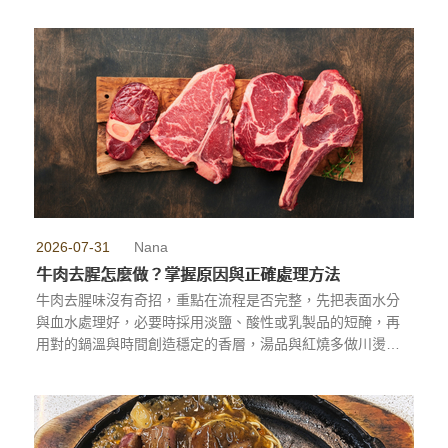
煮技巧一次教給你，讓你在家也能煮出香氣濃郁、肉質軟嫩
的完美牛肉湯。
...more
2026-07-31
Nana
牛肉去腥怎麼做？掌握原因與正確處理方法
牛肉去腥味沒有奇招，重點在流程是否完整，先把表面水分
與血水處理好，必要時採用淡鹽、酸性或乳製品的短醃，再
用對的鍋溫與時間創造穩定的香層，湯品與紅燒多做川燙與
撇沫，清燉保持小火，買得新鮮、存得正確、火候到位，牛
肉就會只留下應有的牛肉香，而不是讓人卻步的腥
味。
...more