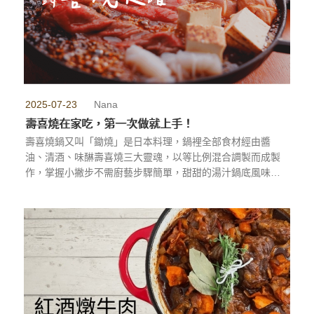
2025-07-23
Nana
壽喜燒在家吃，第一次做就上手！
壽喜燒鍋又叫「鋤燒」是日本料理，鍋裡全部食材經由醬
油、清酒、味醂壽喜燒三大靈魂，以等比例混合調製而成製
作，掌握小撇步不需廚藝步驟簡單，甜甜的湯汁鍋底風味很
特別。
...more