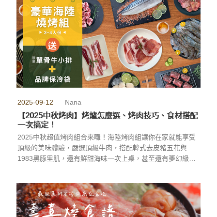
2025-09-12
Nana
【2025中秋烤肉】烤爐怎麼選、烤肉技巧、食材搭配
一次搞定！
2025中秋超值烤肉組合來囉！海陸烤肉組讓你在家就能享受
頂級的美味體驗，嚴選頂級牛肉，搭配韓式去皮豬五花與
1983黑豚里肌，還有鮮甜海味一次上桌，甚至還有夢幻級的
和牛牛舌，不來試試真的會後悔！趕快來加入這場中秋美食
狂歡吧！
...more