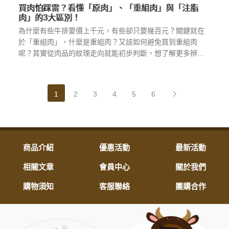
買肉怕踩雷？看懂「原肉」、「重組肉」與「注脂
肉」的3大區別！
為什麼有些牛排要價上千元，有些卻只要幾百元？關鍵就在
於「重組肉」，什麼是重組肉？又該如何避免買到重組肉
呢？其實從肉品的紋理走向就能初步判斷，想了解更多辨別
方法？快來看看我們的詳細說明吧！
...more
1
2
3
4
5
6
商品介紹
優惠活動
最新活動
相關文章
會員中心
關於我們
購物須知
客服聯絡
團購合作