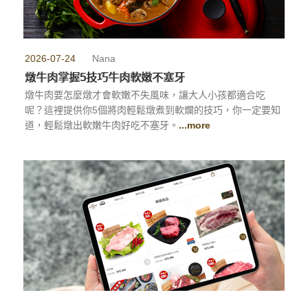
2026-07-24
Nana
燉牛肉掌握5技巧牛肉軟嫩不塞牙
燉牛肉要怎麼燉才會軟嫩不失風味，讓大人小孩都適合吃
呢？這裡提供你5個將肉輕鬆燉煮到軟爛的技巧，你一定要知
道，輕鬆燉出軟嫩牛肉好吃不塞牙。
...more