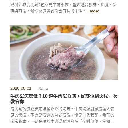
與料理難度比較4種常見牛排部位，整理適合族群、熟度、保
存與煎法，幫你快速選到符合口味的牛排。
...more
2026-08-01
Nana
牛肉湯怎麼做？10 道牛肉湯食譜，從部位到火候一次
教會你
當天氣轉涼或想來碗暖呼呼的湯時，牛肉湯絕對是最讓人滿
足的選擇，不論是清爽的台式清燉，還是加入蔬菜、番茄的
家常版本，一碗好喝的牛肉湯關鍵都在「選對部位、掌握火
候」，本篇整理了 10 道人氣牛肉湯食譜，從挑肉、切法到燉