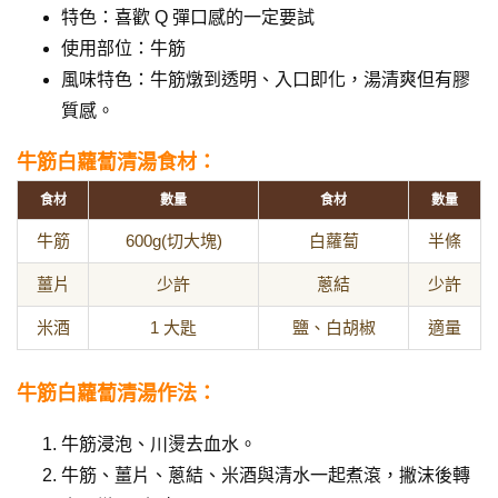
特色：喜歡 Q 彈口感的一定要試
使用部位：牛筋
風味特色：牛筋燉到透明、入口即化，湯清爽但有膠
質感。
牛筋白蘿蔔清湯食材：
食材
數量
食材
數量
牛筋
600g(切大塊)
白蘿蔔
半條
薑片
少許
蔥結
少許
米酒
1 大匙
鹽、白胡椒
適量
牛筋白蘿蔔清湯作法：
牛筋浸泡、川燙去血水。
牛筋、薑片、蔥結、米酒與清水一起煮滾，撇沫後轉