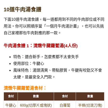
10道牛肉湯食譜
下面10道牛肉湯食譜，每一道都用到不同的牛肉部位或不同
用法。你可以照順序當「一個月牛肉湯計畫」，也可以先挑
自己家裡那包牛肉對應的那一款。
牛肉湯食譜 1：清燉牛腱蘿蔔湯(4人份)
特色：適合新手，怎麼煮都不太會失手
使用部位：牛腱心
風味特色：湯頭清爽、帶點膠質，牛腱有咬勁又不會
太硬，是最安全入門款。
清燉牛腱蘿蔔湯食材：
食材
數量
食材
數量
牛腱心
600g(切厚片或塊狀)
白蘿蔔
半條(切滾刀塊)