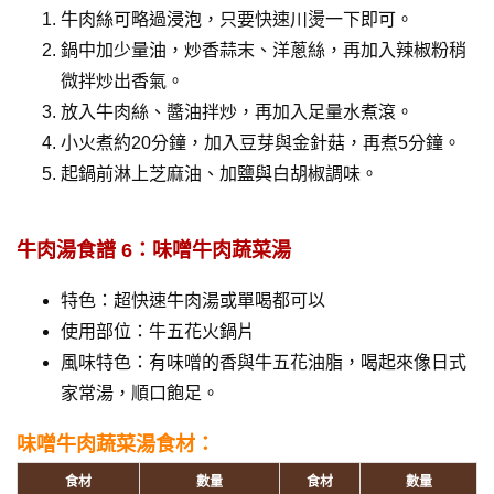
牛肉絲可略過浸泡，只要快速川燙一下即可。
鍋中加少量油，炒香蒜末、洋蔥絲，再加入辣椒粉稍
微拌炒出香氣。
放入牛肉絲、醬油拌炒，再加入足量水煮滾。
小火煮約20分鐘，加入豆芽與金針菇，再煮5分鐘。
起鍋前淋上芝麻油、加鹽與白胡椒調味。
牛肉湯食譜 6：味噌牛肉蔬菜湯
特色：超快速牛肉湯或單喝都可以
使用部位：牛五花火鍋片
風味特色：有味噌的香與牛五花油脂，喝起來像日式
家常湯，順口飽足。
味噌牛肉蔬菜湯食材：
食材
數量
食材
數量