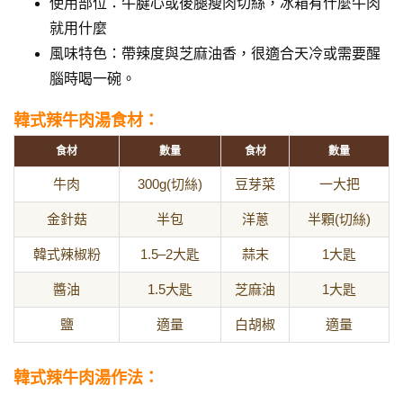
使用部位：牛腱心或後腿瘦肉切絲，冰箱有什麼牛肉
就用什麼
風味特色：帶辣度與芝麻油香，很適合天冷或需要醒
腦時喝一碗。
韓式辣牛肉湯食材：
食材
數量
食材
數量
牛肉
300g(切絲)
豆芽菜
一大把
金針菇
半包
洋蔥
半顆(切絲)
韓式辣椒粉
1.5–2大匙
蒜末
1大匙
醬油
1.5大匙
芝麻油
1大匙
鹽
適量
白胡椒
適量
韓式辣牛肉湯作法：