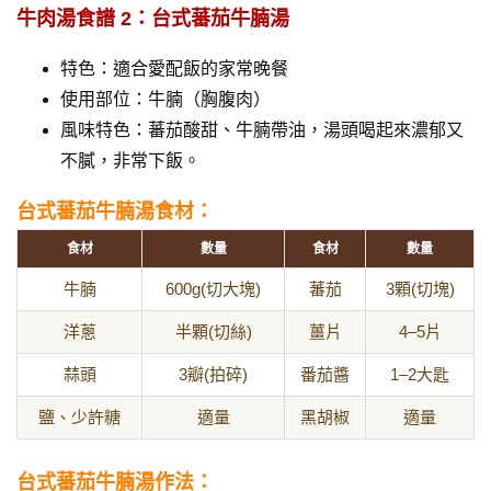
牛肉湯食譜 2：台式蕃茄牛腩湯
特色：適合愛配飯的家常晚餐
使用部位：牛腩（胸腹肉）
風味特色：蕃茄酸甜、牛腩帶油，湯頭喝起來濃郁又
不膩，非常下飯。
台式蕃茄牛腩湯食材：
食材
數量
食材
數量
牛腩
600g(切大塊)
蕃茄
3顆(切塊)
洋蔥
半顆(切絲)
薑片
4–5片
蒜頭
3瓣(拍碎)
番茄醬
1–2大匙
鹽、少許糖
適量
黑胡椒
適量
台式蕃茄牛腩湯作法：