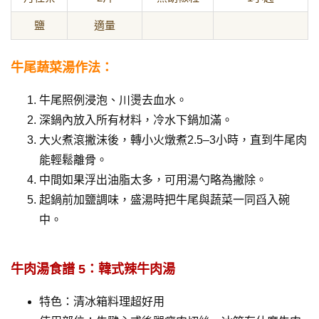
鹽
適量
牛尾蔬菜湯作法：
牛尾照例浸泡、川燙去血水。
深鍋內放入所有材料，冷水下鍋加滿。
大火煮滾撇沫後，轉小火燉煮2.5–3小時，直到牛尾肉
能輕鬆離骨。
中間如果浮出油脂太多，可用湯勺略為撇除。
起鍋前加鹽調味，盛湯時把牛尾與蔬菜一同舀入碗
中。
牛肉湯食譜 5：韓式辣牛肉湯
特色：清冰箱料理超好用