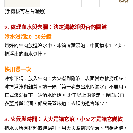
晚餐
(手機板可左右滑動)
2. 處理血水與去腥：決定湯乾淨與否的關鍵
冷水浸泡20–30分鐘
切好的牛肉放進冷水中，冰箱冷藏浸泡，中間換水1–2次，
把浮出的血水倒掉。
快川燙一次
冷水下鍋，放入牛肉，大火煮到剛滾、表面變色就撈起來，
沖掉浮沫與雜質。這一鍋「第一次煮出來的濁水」不要用，
正式燉湯從下一鍋清水開始。 少了以上兩步走，後面加再
多薑片與米酒，都只是蓋味道，去腥力道會減少。
3. 火候與時間：大火是讓它滾，小火才是讓它變軟
把水與所有材料放進鍋裡，用大火煮到完全滾、開始起泡，