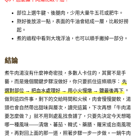
部位上選牛腱、後腿肉，少用大量牛五花或肥牛。
熬好後放涼一點，表面的牛油會結成一層，比較好撈
起。
煮的過程中看到大塊浮油，也可以順手撇掉一部分。
結論
煮牛肉湯沒有什麼神奇密技，多數人卡住的，其實不是手
藝，而是幾個關鍵步驟沒做好，你只要抓住這條順序：
先
。
選對部位 → 把血水處理好 → 用小火慢燉 → 鹽最後再下
做到這四件事，剩下的交給時間和火候，肉會慢慢變軟，湯
頭也會自然帶出甜味與層次，讀完這篇，下次再想「牛肉湯
要怎麼做？」就不用到處亂找食譜了，只要先決定今天想喝
哪一種風味——清燉、蕃茄、韓式、藥膳、羅宋或台南風現
燙，再對回上面的那一道，照著步驟一步一步做。一鍋牛肉