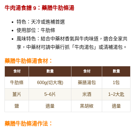
牛肉湯食譜 9：藥膳牛肋條湯
特色：天冷或進補首選
使用部位：牛肋條
風味特色：結合中藥材香氣與牛肉味道，適合全家共
享，中藥材可請中藥行抓「牛肉湯包」或清補湯包。
藥膳牛肋條湯食材：
食材
數量
食材
數量
牛肋條
600g(切大塊)
藥膳湯包
1包
薑片
5–6片
米酒
1–2大匙
鹽
適量
黑胡椒
適量
藥膳牛肋條湯作法：