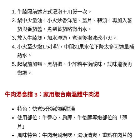
牛腩照前述方式浸泡＋川燙一次。
鍋中少量油，小火炒香洋蔥、薑片、蒜頭，再加入蕃
茄與番茄醬，煮到蕃茄略微出水。
放入牛腩塊，加水淹過，煮滾後撇沫改小火。
小火至少燉1.5小時，中間如果水位下降太多可適量補
熱水。
起鍋前加鹽、黑胡椒、少許糖平衡酸味，試味道後再
微調。
牛肉湯食譜 3：家用版台南溫體牛肉湯
特色：快煮5分鐘的鮮甜湯
使用部位：牛臀心、肩胛、牛後腿等嫩部位的「薄
片」
風味特色：牛肉現涮現吃，湯頭清爽，重點在肉片的