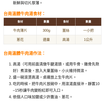
新鮮與切片厚薄。
台南溫體牛肉湯食材：
食材
數量
食材
數量
牛肉薄片
300g
薑絲
一小把
蔥花
適量
高湯
1公升
台南溫體牛肉湯作法：
高湯（可用前面清燉牛腱湯頭，或用牛骨、雞骨先熬
好）煮滾後，放入大量薑絲，小火維持微滾。
盛一碗滾燙高湯，桌邊放上生牛肉片。
吃的時候，把牛肉片放碗中，用滾湯直接沖，靜置10
–15秒讓牛肉變粉紅即可入口。
依個人口味加鹽或少許醬油、蔥花。