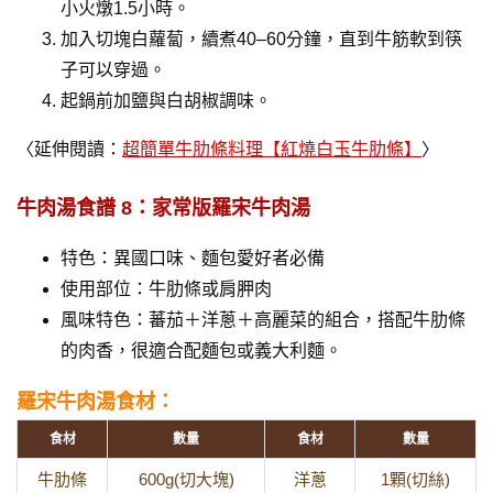
小火燉1.5小時。
加入切塊白蘿蔔，續煮40–60分鐘，直到牛筋軟到筷
子可以穿過。
起鍋前加鹽與白胡椒調味。
〈延伸閱讀：
超簡單牛肋條料理【紅燒白玉牛肋條】
〉
牛肉湯食譜 8：家常版羅宋牛肉湯
特色：異國口味、麵包愛好者必備
使用部位：牛肋條或肩胛肉
風味特色：蕃茄＋洋蔥＋高麗菜的組合，搭配牛肋條
的肉香，很適合配麵包或義大利麵。
羅宋牛肉湯食材：
食材
數量
食材
數量
牛肋條
600g(切大塊)
洋蔥
1顆(切絲)