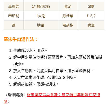
高麗菜
1/4顆(切塊)
蕃茄
2顆
蕃茄糊
1大匙
月桂葉
1–2片
鹽
適量
黑胡椒
適量
羅宋牛肉湯作法：
牛肋條浸泡、川燙。
鍋中用少量油炒香洋蔥至微焦，再加入蕃茄與番茄糊
拌炒。
放入牛肋條、高麗菜與月桂葉，加水蓋過食材。
大火煮滾撇沫後改小火燉1.5–2小時。
起鍋前加鹽、黑胡椒調味。
〈延伸閱讀：
羅宋湯家常菜食譜：烏克蘭百年風味在家復
刻
〉