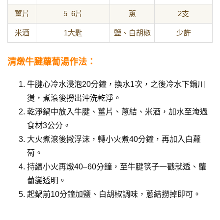
薑片
5–6片
蔥
2支
米酒
1大匙
鹽、白胡椒
少許
清燉牛腱蘿蔔湯作法：
牛腱心冷水浸泡20分鐘，換水1次，之後冷水下鍋川
燙，煮滾後撈出沖洗乾淨。
乾淨鍋中放入牛腱、薑片、蔥結、米酒，加水至淹過
食材3公分。
大火煮滾後撇浮沫，轉小火煮40分鐘，再加入白蘿
蔔。
持續小火再燉40–60分鐘，至牛腱筷子一戳就透、蘿
蔔變透明。
起鍋前10分鐘加鹽、白胡椒調味，蔥結撈掉即可。