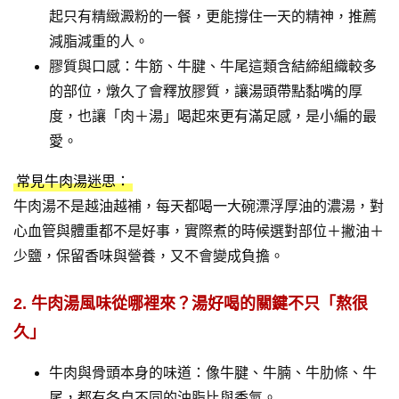
起只有精緻澱粉的一餐，更能撐住一天的精神，推薦
減脂減重的人。
膠質與口感：牛筋、牛腱、牛尾這類含結締組織較多
的部位，燉久了會釋放膠質，讓湯頭帶點黏嘴的厚
度，也讓「肉＋湯」喝起來更有滿足感，是小編的最
愛。
常見牛肉湯迷思：
牛肉湯不是越油越補，每天都喝一大碗漂浮厚油的濃湯，對
心血管與體重都不是好事，實際煮的時候選對部位＋撇油＋
少鹽，保留香味與營養，又不會變成負擔。
2. 牛肉湯風味從哪裡來？湯好喝的關鍵不只「熬很
久」
牛肉與骨頭本身的味道：像牛腱、牛腩、牛肋條、牛
尾，都有各自不同的油脂比與香氣。