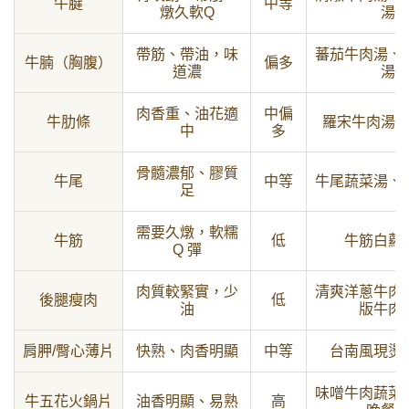
牛腱
中等
燉久軟Q
湯
帶筋、帶油，味
蕃茄牛肉湯、
牛腩（胸腹）
偏多
道濃
湯
肉香重、油花適
中偏
牛肋條
羅宋牛肉湯
中
多
骨髓濃郁、膠質
牛尾
中等
牛尾蔬菜湯、
足
需要久燉，軟糯
牛筋
低
牛筋白蘿
Q 彈
肉質較緊實，少
清爽洋蔥牛肉
後腿瘦肉
低
油
版牛肉
肩胛/臀心薄片
快熟、肉香明顯
中等
台南風現燙
味噌牛肉蔬菜
牛五花火鍋片
油香明顯、易熟
高