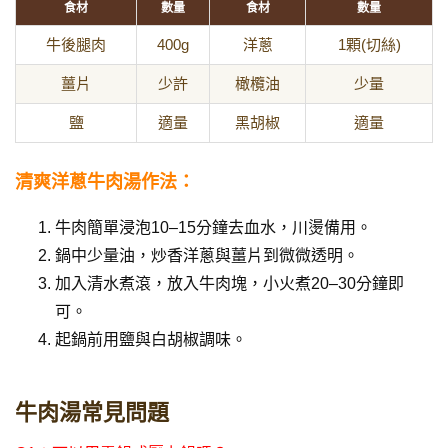
食材
數量
食材
數量
牛後腿肉
400g
洋蔥
1顆(切絲)
薑片
少許
橄欖油
少量
鹽
適量
黑胡椒
適量
清爽洋蔥牛肉湯作法：
牛肉簡單浸泡10–15分鐘去血水，川燙備用。
鍋中少量油，炒香洋蔥與薑片到微微透明。
加入清水煮滾，放入牛肉塊，小火煮20–30分鐘即
可。
起鍋前用鹽與白胡椒調味。
牛肉湯常見問題