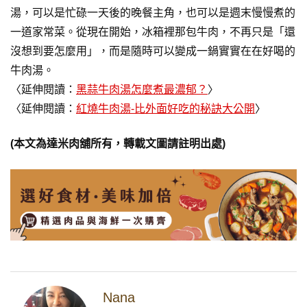
湯，可以是忙碌一天後的晚餐主角，也可以是週末慢慢煮的
一道家常菜。從現在開始，冰箱裡那包牛肉，不再只是「還
沒想到要怎麼用」，而是隨時可以變成一鍋實實在在好喝的
牛肉湯。
〈延伸閱讀：
黑蒜牛肉湯怎麼煮最濃郁？
〉
〈延伸閱讀：
紅燒牛肉湯-比外面好吃的秘訣大公開
〉
(本文為達米肉舖所有，轉載文圖請註明出處)
Nana