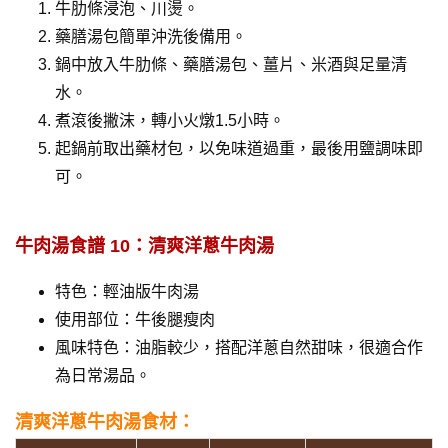
牛肋條浸泡、川燙。
藥膳湯包簡單沖洗後備用。
鍋中放入牛肋條、藥膳湯包、薑片、米酒與足量清
水。
煮滾後撇沫，轉小火燉1.5小時。
起鍋前取出藥材包，以免味道過重，最後用鹽調味即
可。
牛肉湯食譜 10：清爽洋蔥牛肉湯
特色：輕油版牛肉湯
使用部位：牛後腿瘦肉
風味特色：油脂較少，搭配洋蔥自然甜味，很適合作
為日常湯品。
清爽洋蔥牛肉湯食材：