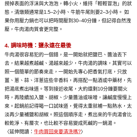
撈掉表面的浮沫與大泡泡，轉小火，維持「輕輕冒泡」的狀
態，清燉類通常是1.5–2小時、牛筋牛尾則要2–3小時。 如
果你用壓力鍋也可以把時間壓到30–40分鐘，但記得自然洩
壓，牛肉湯肉質會更完整。
4. 調味時機：鹽永遠在最後
牛肉湯很容易犯的一個錯，是一開始就把鹽巴、醬油丟下
去，結果越煮越鹹、湯越來越少，牛肉湯的調味，其實可以
照一個簡單的節奏來走，一開始先專心把香氣打底，只放
薑、蔥、蒜、洋蔥這些辛香料，再搭配一點酒或中藥材，先
把湯底煮出味道。等到接近收尾，大約還剩10分鐘要關火
時，再陸續加入鹽、胡椒、少量醬油或味噌，讓鹹度慢慢上
來。起鍋前記得喝一口試味道，覺得太重就補一點熱水，太
淡再少量補鹽和胡椒。照這個順序走，煮出來的牛肉湯會比
較乾淨、有層次，也比較不容易變成死鹹的一鍋湯。
〈延伸閱讀：
牛肉買回來要清洗嗎?
〉