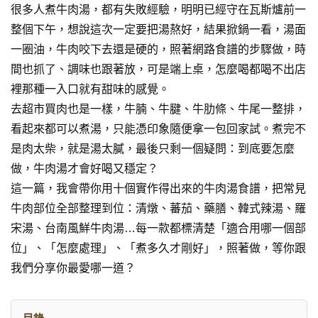
很多人煮牛肉湯，都有失敗經驗，明明已經守在瓦斯爐前一
整個下午，想說這次一定要把湯熬好，結果掀鍋一看，湯面
一圈油，牛肉咬下去還是硬的，照著網路食譜的步驟做，時
間也抓了、調味也跟著放，可是端上桌，怎麼喝都喝不出店
裡那種一入口就有甜味的感覺。
去超市買肉也是一樣，牛腩、牛腱、牛肋條、牛尾一整排，
看起來都可以煮湯，只能憑印象隨便拿一包回家試。煮完不
是肉太柴，就是湯太膩，最後只剩一個疑問：到底要怎麼
做，牛肉湯才會好喝又穩定？
這一篇，我會帶你用十個實作得出來的牛肉湯食譜，把常見
牛肉部位全部整理到位：清燉、蕃茄、藥膳、韓式辣湯、羅
宋湯、台南風鮮牛肉湯…每一款都標清楚「適合用哪一個部
位」、「怎麼處理」、「煮多久才剛好」，照著做，等你跟
我們分享你最愛哪一道？