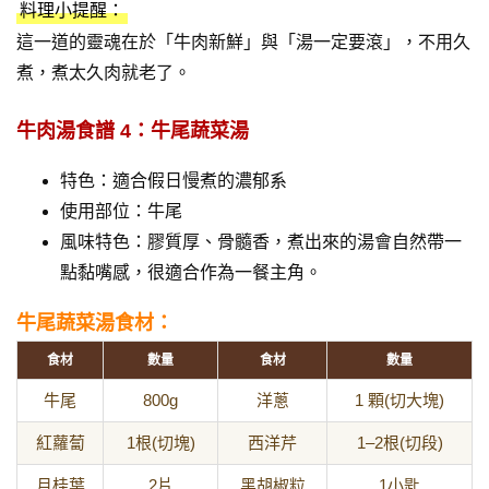
料理小提醒：
這一道的靈魂在於「牛肉新鮮」與「湯一定要滾」，不用久
煮，煮太久肉就老了。
牛肉湯食譜 4：牛尾蔬菜湯
特色：適合假日慢煮的濃郁系
使用部位：牛尾
風味特色：膠質厚、骨髓香，煮出來的湯會自然帶一
點黏嘴感，很適合作為一餐主角。
牛尾蔬菜湯食材：
食材
數量
食材
數量
牛尾
800g
洋蔥
1 顆(切大塊)
紅蘿蔔
1根(切塊)
西洋芹
1–2根(切段)
月桂葉
2片
黑胡椒粒
1小匙