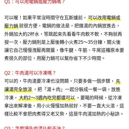
Q1：可以用電鍋或壓力鍋嗎？
可以喔！如果平常沒時間守在瓦斯爐前，
可以改用電鍋或
就很方便，電鍋的做法是，把燉湯的內鍋放進去，
壓力鍋
外鍋加大約2杯水，等跳起來先看看牛肉軟不軟，不夠就再
按一次，壓力鍋則是上壓後轉小火煮25～35分鐘，關火後
讓它自己慢慢洩壓再開蓋，像牛腱、牛筋、牛尾這種原本要
煮很久的部位，用壓力鍋可以幫你省下不少時間。
Q2：牛肉湯可以冷凍嗎？
可以的，牛肉湯要冷凍也沒問題，只要多做一個步驟，
先
，把「湯＋肉」一起分裝成一餐一袋，放進
讓湯完全放涼
冷凍，
，要喝的時候，從冷凍
大約2～3週內吃完都還可以
拿出來解凍後，用小火慢慢加熱就好，不要一直大火滾，這
樣比較不會把肉煮得又老又柴，這是牛肉湯加熱的小秘訣。
Q3：怎麼讓牛肉湯比較不油？