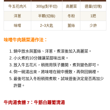
牛五花肉片
300g(對半切)
高麗菜
適量(切塊)
洋蔥
半顆(切絲)
冬粉
1把
味噌
2–3大匙
薑絲
少許
味噌牛肉蔬菜湯作法：
鍋中放水與薑絲、洋蔥，煮滾後加入高麗菜。
小火煮約10分鐘讓菜甜味出來。
放入牛五花片，稍微用筷子攤開，煮到變色即可。
倒一碗湯出來，將味噌在碗中攪散，再倒回鍋裡。
最後可加入冬粉稍微煮軟，試味道後決定是否再加少
許鹽。
牛肉湯食譜 7：牛筋白蘿蔔清湯