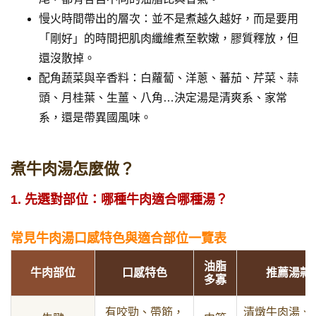
慢火時間帶出的層次：並不是煮越久越好，而是要用
「剛好」的時間把肌肉纖維煮至軟嫩，膠質釋放，但
還沒散掉。
配角蔬菜與辛香料：白蘿蔔、洋蔥、蕃茄、芹菜、蒜
頭、月桂葉、生薑、八角…決定湯是清爽系、家常
系，還是帶異國風味。
煮牛肉湯怎麼做？
1. 先選對部位：哪種牛肉適合哪種湯？
常見牛肉湯口感特色與適合部位一覽表
油脂
牛肉部位
口感特色
推薦湯款
多寡
有咬勁、帶筋，
清燉牛肉湯、