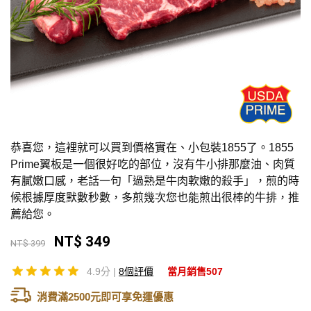
恭喜您，這裡就可以買到價格實在、小包裝1855了。1855
Prime翼板是一個很好吃的部位，沒有牛小排那麼油、肉質
有膩嫩口感，老話一句「過熟是牛肉軟嫩的殺手」，煎的時
候根據厚度默數秒數，多煎幾次您也能煎出很棒的牛排，推
薦給您。
NT$ 349
NT$ 399
4.9分 |
8個評價
當月銷售507
消費滿2500元即可享免運優惠