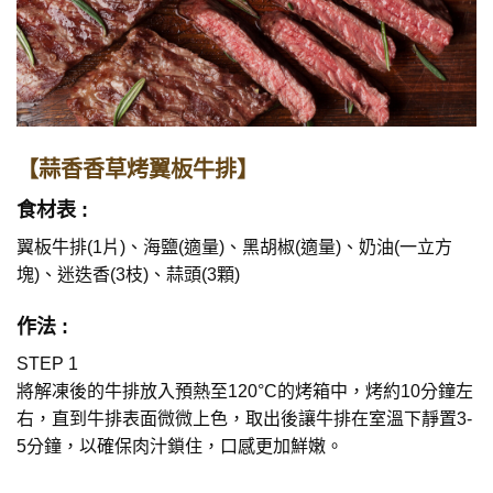
【蒜香香草烤翼板牛排】
食材表 :
翼板牛排(1片)、海鹽(適量)、黑胡椒(適量)、奶油(一立方
塊)、迷迭香(3枝)、蒜頭(3顆)
作法 :
STEP 1
將解凍後的牛排放入預熱至120°C的烤箱中，烤約10分鐘左
右，直到牛排表面微微上色，取出後讓牛排在室溫下靜置3-
5分鐘，以確保肉汁鎖住，口感更加鮮嫩。