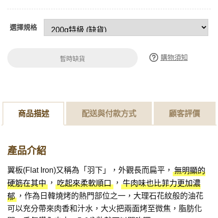
選擇規格
購物須知
暫時缺貨
商品描述
配送與付款方式
顧客評價
產品介紹
翼板(Flat Iron)又稱為「羽下」，外觀長而扁平，
無明顯的
，
，
硬筋在其中
吃起來柔軟順口
牛肉味也比菲力更加濃
，作為日韓燒烤的熱門部位之一，大理石花紋般的油花
郁
可以充分帶來肉香和汁水，大火把兩面烤至微焦，脂肪化