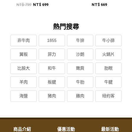
NT$ 759
NT$ 699
NT$ 669
熱門搜尋
非牛肉
1855
牛排
牛小排
翼板
菲力
沙朗
火鍋片
比臉大
和牛
嫩肩
肋眼
羊肉
板腱
牛肋
牛腱
海鹽
豬肉
雞肉
紐約客
商品介紹
優惠活動
最新活動