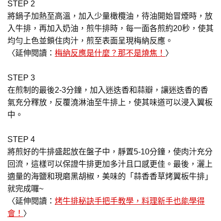
STEP 2
將鍋子加熱至高溫，加入少量橄欖油，待油開始冒煙時，放
入牛排，再加入奶油，煎牛排時，每一面各煎約20秒，使其
均勻上色並鎖住肉汁，煎至表面呈現梅納反應。
〈延伸閱讀：
梅納反應是什麼？那不是燒焦！
〉
STEP 3
在煎制的最後2-3分鐘，加入迷迭香和蒜瓣，讓迷迭香的香
氣充分釋放，反覆澆淋油至牛排上，使其味道可以浸入翼板
中。
STEP 4
將煎好的牛排盛起放在盤子中，靜置5-10分鐘，使肉汁充分
回流，這樣可以保證牛排更加多汁且口感更佳。最後，灑上
適量的海鹽和現磨黑胡椒，美味的「蒜香香草烤翼板牛排」
就完成囉~
〈延伸閱讀：
烤牛排秘訣手把手教學，料理新手也能學得
會！
〉