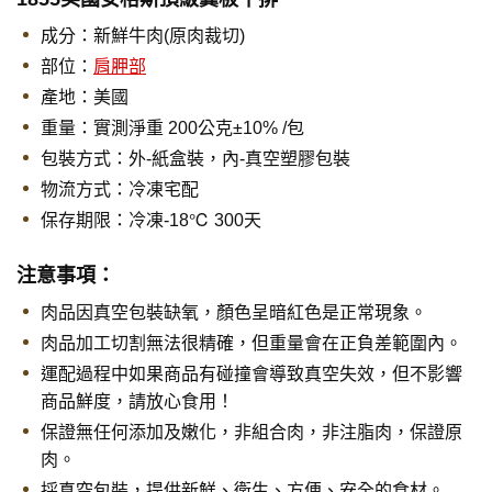
成分：新鮮牛肉(原肉裁切)
部位：
肩胛部
產地：美國
重量：實測淨重 200公克±10% /包
包裝方式：外-紙盒裝，內-真空塑膠包裝
物流方式：冷凍宅配
保存期限：
冷凍-18℃ 300天
注意事項：
肉品因真空包裝缺氧，顏色呈暗紅色是正常現象。
肉品加工切割無法很精確，但重量會在正負差範圍內。
運配過程中如果商品有碰撞會導致真空失效，但不影響
商品鮮度，請放心食用！
保證無任何添加及嫩化，非組合肉，非注脂肉，保證原
肉。
採真空包裝，提供新鮮、衛生、方便、安全的食材。