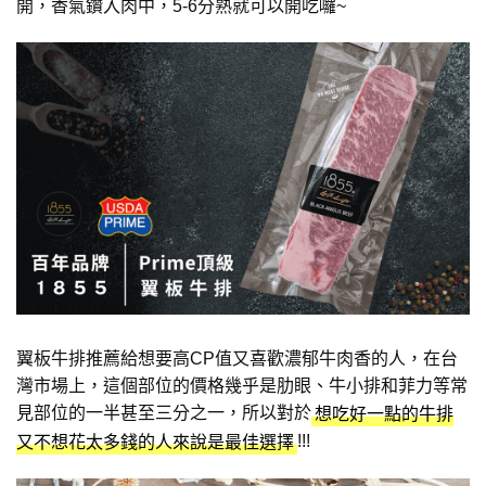
開，香氣鑽入肉中，5-6分熟就可以開吃囉~
翼板牛排推薦給想要高CP值又喜歡濃郁牛肉香的人，在台
灣市場上，這個部位的價格幾乎是肋眼、牛小排和菲力等常
見部位的一半甚至三分之一，所以對於
想吃好一點的牛排
!!!
又不想花太多錢的人來說是最佳選擇