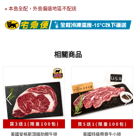
※ 本島全配，外島偏遠地區不配送
相關商品
美國安格斯頂級肋眼牛排
美國特級帶骨牛小排