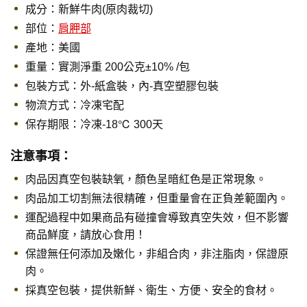
成分：新鮮牛肉(原肉裁切)
部位：
肩胛部
產地：美國
重量：實測淨重 200公克±10% /包
包裝方式：外-紙盒裝，內-真空塑膠包裝
物流方式：冷凍宅配
保存期限：
冷凍-18℃ 300天
注意事項：
肉品因真空包裝缺氧，顏色呈暗紅色是正常現象。
肉品加工切割無法很精確，但重量會在正負差範圍內。
運配過程中如果商品有碰撞會導致真空失效，但不影響
商品鮮度，請放心食用！
保證無任何添加及嫩化，非組合肉，非注脂肉，保證原
肉。
採真空包裝，提供新鮮、衛生、方便、安全的食材。