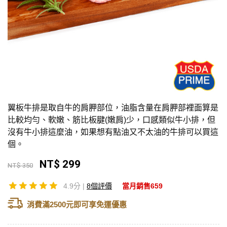
翼板牛排是取自牛的肩胛部位，油脂含量在肩胛部裡面算是
比較均勻、軟嫩、筋比板腱(嫩肩)少，口感類似牛小排，但
沒有牛小排這麼油，如果想有點油又不太油的牛排可以買這
個。
NT$ 299
NT$ 350
4.9分 |
8個評價
當月銷售659
消費滿2500元即可享免運優惠