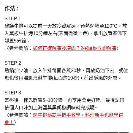
作法 :
STEP 1
建議牛排可以提前一天放冷藏解凍，預熱烤箱至120°C，放
入翼板牛排烤10分鐘左右(表面微微上色)，拿出放置室溫下
靜置5分鐘。
〈延伸閱讀：
如何正確解凍冷凍肉？2招讓你立即解凍
〉
STEP 2
熱鍋加少油，放入牛排每面各煎20秒，再放奶油下去，奶油
融化後用湯匙澆淋牛排(每面約10秒)，煎出酥脆的外層。
STEP 3
盛盤後一樣先靜置5~10分鐘，再享用會更好吃，最後記得
依個人口味加上海鹽與黑胡椒調味就完成囉~
〈延伸閱讀：
烤牛排秘訣手把手教學，料理新手也能學得
會！
〉