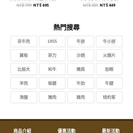
NT$ 799
NT$ 695
NT$ 559
NT$ 449
熱門搜尋
非牛肉
1855
牛排
牛小排
翼板
菲力
沙朗
火鍋片
比臉大
和牛
嫩肩
肋眼
羊肉
板腱
牛肋
牛腱
海鹽
豬肉
雞肉
紐約客
商品介紹
優惠活動
最新活動