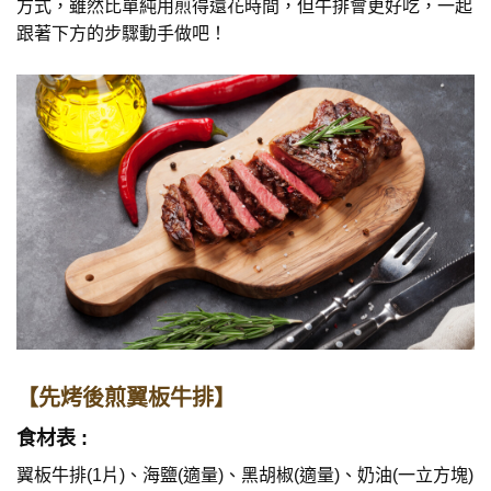
方式，雖然比單純用煎得還花時間，但牛排會更好吃，一起
跟著下方的步驟動手做吧！
【先烤後煎翼板牛排】
食材表 :
翼板牛排(1片)、海鹽(適量)、黑胡椒(適量)、奶油(一立方塊)