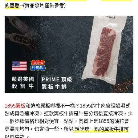
~(實品照片僅供參考)
的喜愛
1855翼板
和這款翼板哪裡不一樣？1855的牛肉會經過濕式
熟成再急速冷凍，這款翼板牛排是牛隻分切後直接冷凍，少
一個步驟價格也相對便宜一點點，肉質上是1855的油花會
更漂亮均勻，也會油一些，所以
想吃瘦一點的翼板牛排可
。
以選這款