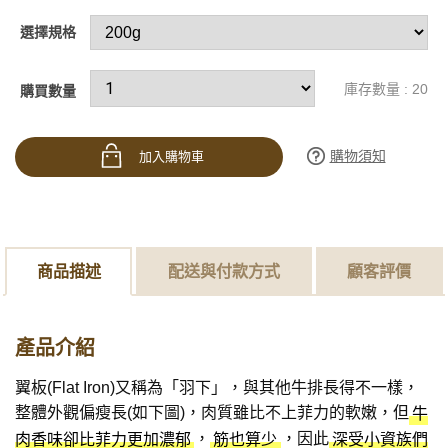
選擇規格
庫存數量 : 20
購買數量
購物須知
加入購物車
商品描述
配送與付款方式
顧客評價
產品介紹
翼板(Flat Iron)又稱為「羽下」，與其他牛排長得不一樣，
整體外觀偏瘦長(如下圖)，肉質雖比不上菲力的軟嫩，但
牛
，
，因此
肉香味卻比菲力更加濃郁
筋也算少
深受小資族們