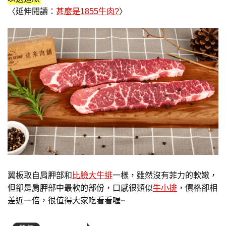
〈延伸閱讀：
甚麼是1855牛肉?
〉
翼板取自肩胛部和
比臉大牛排
一樣，雖然沒有菲力的軟嫩，
但卻是肩胛部中最軟的部份，口感很類似
牛小排
，價格卻相
差近一倍，很值得大家吃看看喔~