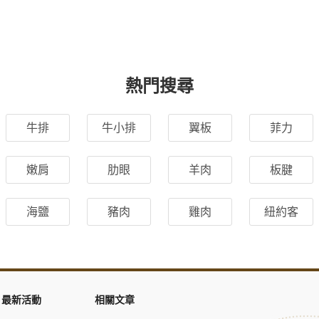
熱門搜尋
牛排
牛小排
翼板
菲力
嫩肩
肋眼
羊肉
板腱
海鹽
豬肉
雞肉
紐約客
最新活動
相關文章