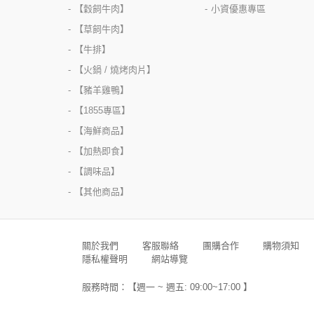
【穀飼牛肉】
小資優惠專區
【草飼牛肉】
【牛排】
【火鍋 / 燒烤肉片】
【豬羊雞鴨】
【1855專區】
【海鮮商品】
【加熱即食】
【調味品】
【其他商品】
關於我們
客服聯絡
團購合作
購物須知
隱私權聲明
網站導覽
服務時間：【週一 ~ 週五: 09:00~17:00 】