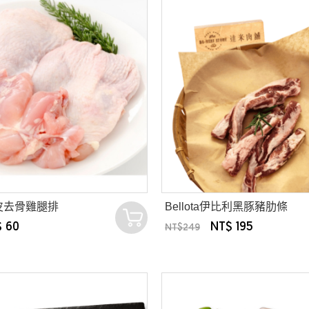
皮去骨雞腿排
Bellota伊比利黑豚豬肋條
 60
NT$ 195
NT$249