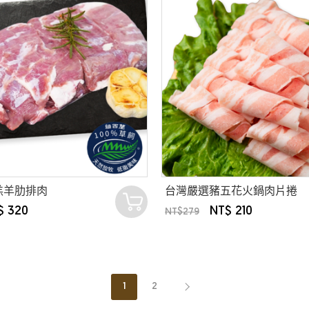
羔羊肋排肉
台灣嚴選豬五花火鍋肉片捲
$ 320
NT$ 210
NT$279
1
2