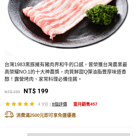
台灣1983黑豚擁有豬肉界和牛的口感，曾榮獲台灣農業最
高榮耀NO.1的十大神農獎，肉質鮮甜Q彈油脂豐厚味道香
醇！露營烤肉、家常料理必備佳餚。
NT$ 199
NT$ 259
4.9分 |
8個評價
當月銷售457
消費滿2500元即可享免運優惠