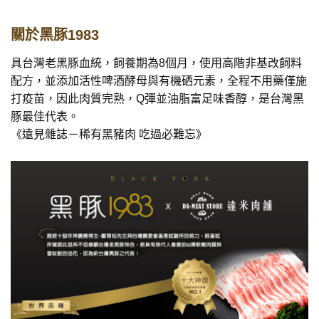
關於黑豚1983
具台灣老黑豚血統，飼養期為8個月，使用高階非基改飼料
配方，並添加活性啤酒酵母與有機硒元素，全程不用藥僅施
打疫苗，因此肉質完熟，Q彈並油脂富足味香醇，是台灣黑
豚最佳代表。
《遠見雜誌－稀有黑豬肉 吃過必難忘》