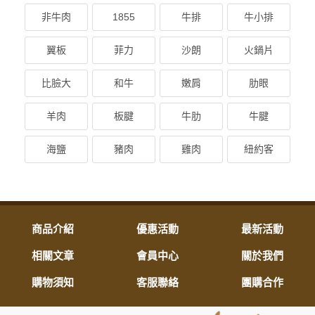
非牛肉
1855
牛排
牛小排
翼板
菲力
沙朗
火鍋片
比臉大
和牛
嫩肩
肋眼
羊肉
板腱
牛肋
牛腱
海鹽
豬肉
雞肉
紐約客
商品介紹
優惠活動
最新活動
相關文章
會員中心
關於我們
購物須知
客服聯絡
團購合作