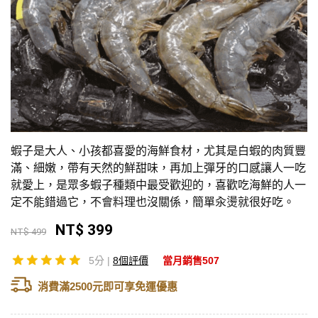
蝦子是大人、小孩都喜愛的海鮮食材，尤其是白蝦的肉質豐
滿、細嫩，帶有天然的鮮甜味，再加上彈牙的口感讓人一吃
就愛上，是眾多蝦子種類中最受歡迎的，喜歡吃海鮮的人一
定不能錯過它，不會料理也沒關係，簡單汆燙就很好吃。
NT$ 399
NT$ 499
5分 |
8個評價
當月銷售507
消費滿2500元即可享免運優惠