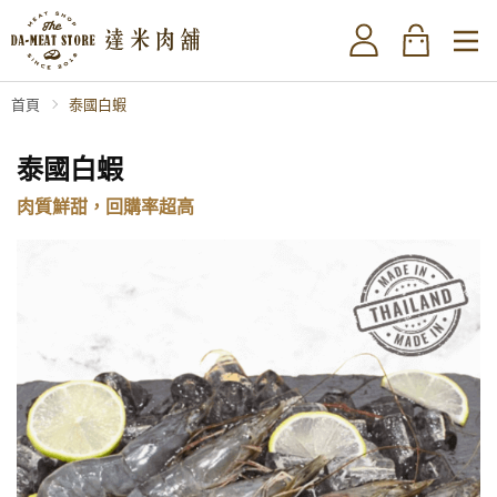
首頁
泰國白蝦
泰國白蝦
肉質鮮甜，回購率超高