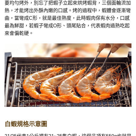
要均勻烤外，別忘了把蝦子立起來烘烤蝦背，三個面輪流加
熱，才能烤出外酥內嫩的口感。烤的過程中，蝦體會逐漸彎
曲，當彎成C形，就是最佳熟度，此時蝦肉保有水分，口感
最為鮮甜，若蝦子彎成O形、頭尾貼合，代表蝦肉過熟吃起
來會偏乾硬。
白蝦規格示意圖