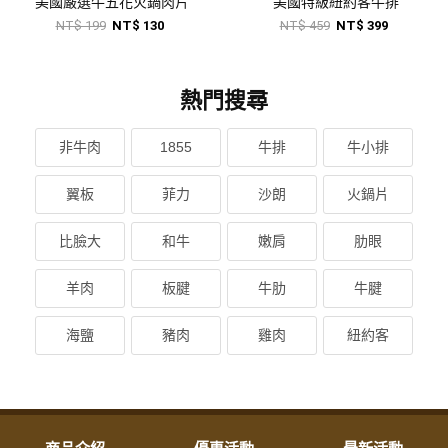
美國嚴選牛五花火鍋肉片
美國特級紐約客牛排
NT$ 199
NT$ 130
NT$ 459
NT$ 399
熱門搜尋
非牛肉
1855
牛排
牛小排
翼板
菲力
沙朗
火鍋片
比臉大
和牛
嫩肩
肋眼
羊肉
板腱
牛肋
牛腱
海鹽
豬肉
雞肉
紐約客