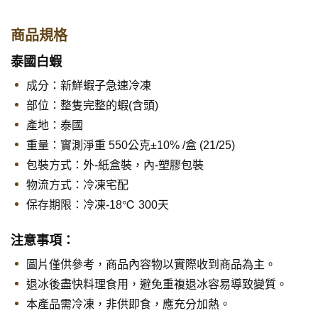
商品規格
泰國白蝦
成分：新鮮蝦子急速冷凍
部位：整隻完整的蝦(含頭)
產地：泰國
重量：實測淨重 550公克±10% /盒 (21/25)
包裝方式：外-紙盒裝，內-塑膠包裝
物流方式：冷凍宅配
保存期限：
冷凍-18℃ 300天
注意事項：
圖片僅供參考，商品內容物以實際收到商品為主。
退冰後盡快料理食用，避免重複退冰容易導致變質。
本產品需冷凍，非供即食，應充分加熱。