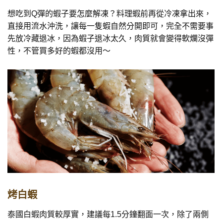
想吃到Q彈的蝦子要怎麼解凍？料理蝦前再從冷凍拿出來，
直接用流水沖洗，讓每一隻蝦自然分開即可，完全不需要事
先放冷藏退冰，因為蝦子退冰太久，肉質就會變得軟爛沒彈
性，不管買多好的蝦都沒用～
烤白蝦
泰國白蝦肉質較厚實，建議每1.5分鐘翻面一次，除了兩側