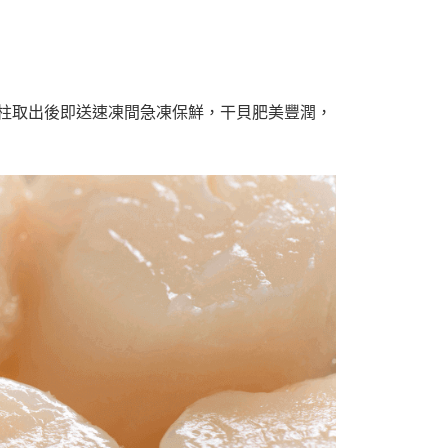
柱取出後即送速凍間急凍保鮮，干貝肥美豐潤，