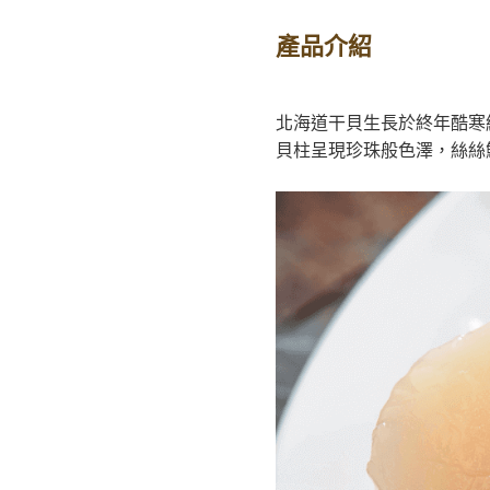
產品介紹
北海道干貝生長於終年酷寒
貝柱呈現珍珠般色澤，絲絲