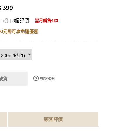
 399
5分 |
8個評價
當月銷售423
00元即可享免運優惠
購物須知
缺貨
顧客評價