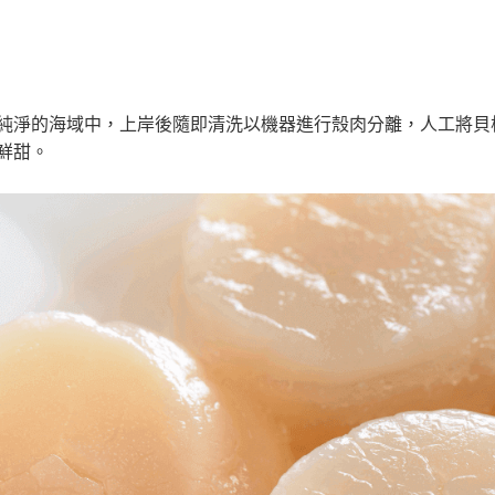
純淨的海域中，上岸後隨即清洗以機器進行殼肉分離，人工將貝
鮮甜。