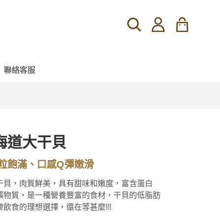
聯絡客服
海道大干貝
粒飽滿、口感Q彈嫩滑
干貝，肉質鮮美，具有甜味和嫩度，富含蛋白
礦物質，是一種營養豐富的食材，干貝的低脂肪
飲食的理想選擇，還在等甚麼!!!