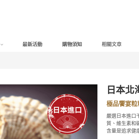
最新活動
購物須知
相關文章
日本北
極品饗宴粒
嚴選日本進口
質、維生素和
含量是追求健康