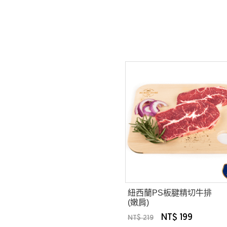
紐西蘭PS板腱精切牛排
(嫩肩)
NT$ 199
NT$ 219