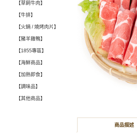
【草飼牛肉】
【牛排】
【火鍋 / 燒烤肉片】
【豬羊雞鴨】
【1855專區】
【海鮮商品】
【加熱即食】
【調味品】
【其他商品】
商品描述