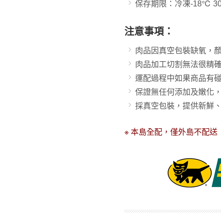
保存期限：
冷凍-18℃ 3
注意事項：
肉品因真空包裝缺氧，
肉品加工切割無法很精
運配過程中如果商品有
保證無任何添加及嫩化
採真空包裝，提供新鮮
※ 本島全配，僅外島不配送