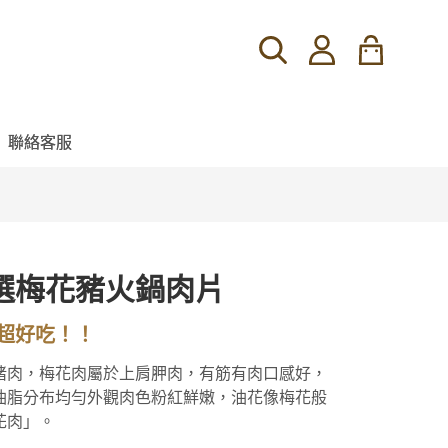
聯絡客服
選梅花豬火鍋肉片
超好吃！！
豬肉，梅花肉屬於上肩胛肉，有筋有肉口感好，
油脂分布均勻外觀肉色粉紅鮮嫩，油花像梅花般
花肉」。