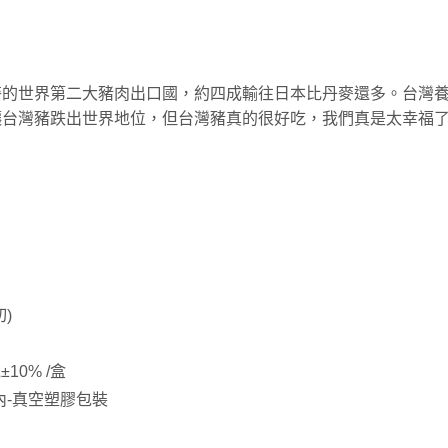
麥的世界第二大豬肉出口國，約四成輸往日本比丹麥還多。台灣
讓台灣豬跌出世界地位，但台灣豬真的很好吃，我們真是太幸福
)
10% /盒
內-真空塑膠包裝