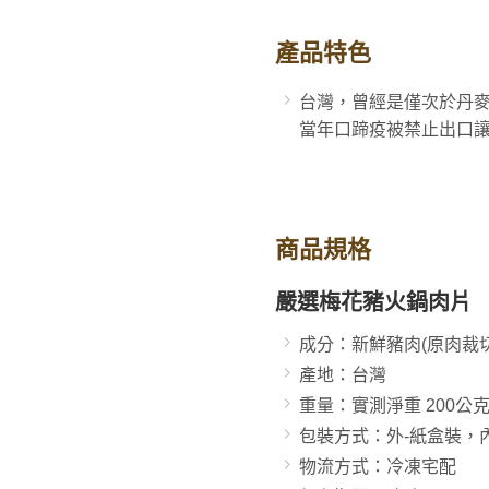
產品特色
台灣，曾經是僅次於丹
當年口蹄疫被禁止出口
商品規格
嚴選梅花豬火鍋肉片
成分：新鮮豬肉(原肉裁切
產地：台灣
重量：實測淨重 200公克±
包裝方式：外-紙盒裝，
物流方式：冷凍宅配