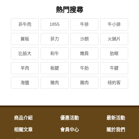
熱門搜尋
非牛肉
1855
牛排
牛小排
翼板
菲力
沙朗
火鍋片
比臉大
和牛
嫩肩
肋眼
羊肉
板腱
牛肋
牛腱
海鹽
豬肉
雞肉
紐約客
商品介紹
優惠活動
最新活動
相關文章
會員中心
關於我們