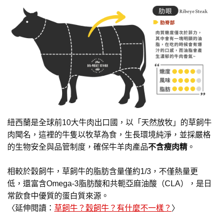
紐西蘭是全球前10大牛肉出口國，以「天然放牧」的草飼牛
肉聞名，這裡的牛隻以牧草為食，生長環境純淨，並採嚴格
的生物安全與品管制度，確保牛羊肉產品
不含瘦肉精
。
相較於穀飼牛，草飼牛的脂肪含量僅約1/3，不僅熱量更
低，還富含Omega-3脂肪酸和共軛亞麻油酸（CLA），是日
常飲食中優質的蛋白質來源。
〈延伸閱讀：
草飼牛？穀飼牛？有什麼不一樣？
〉