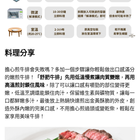
料理分享
擔心煎牛排會失敗嗎？多加一個步驟讓你輕鬆做出口感滿分
的嫩煎牛排！
「舒肥牛排」先用低溫慢煮讓肉質變嫩
，
再用
高溫煎封鎖住風味
，除了可以讓口感有嚼勁的部位變得更
嫩，低溫烹調還能鎖住肉汁，保留維生素與礦物質，讓每一
口都鮮嫩多汁，最後放上熱鍋快速煎出金黃酥脆的外皮，創
造外酥內嫩的完美口感，不用擔心煎過頭或變乾柴，輕鬆在
家享用美味牛排！