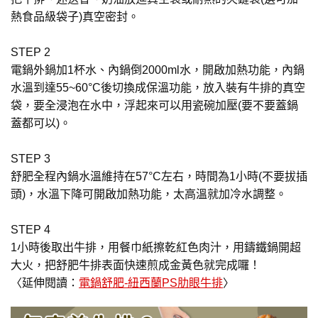
熱食品級袋子)真空密封。
STEP 2
電鍋外鍋加1杯水、內鍋倒2000ml水，開啟加熱功能，內鍋
水溫到達55~60°C後切換成保溫功能，放入裝有牛排的真空
袋，要全浸泡在水中，浮起來可以用瓷碗加壓(要不要蓋鍋
蓋都可以)。
STEP 3
舒肥全程內鍋水溫維持在57°C左右，時間為1小時(不要拔插
頭)，水溫下降可開啟加熱功能，太高溫就加冷水調整。
STEP 4
1小時後取出牛排，用餐巾紙擦乾紅色肉汁，用鑄鐵鍋開超
大火，把舒肥牛排表面快速煎成金黃色就完成囉！
〈延伸閱讀：
電鍋舒肥-紐西蘭PS肋眼牛排
〉