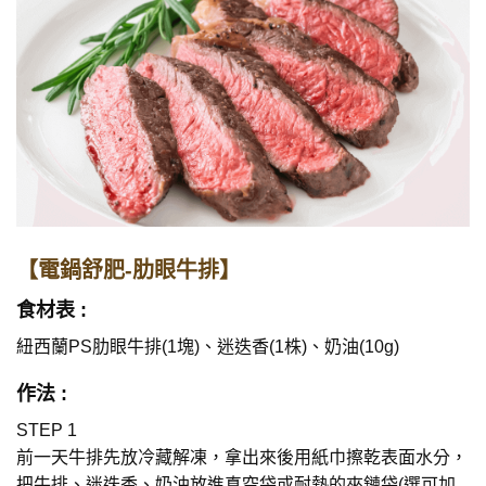
【電鍋舒肥-肋眼牛排】
食材表 :
紐西蘭PS肋眼牛排(1塊)、迷迭香(1株)、奶油(10g)
作法 :
STEP 1
前一天牛排先放冷藏解凍，拿出來後用紙巾擦乾表面水分，
把牛排、迷迭香、奶油放進真空袋或耐熱的夾鏈袋(選可加