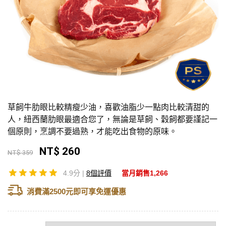
草飼牛肋眼比較精瘦少油，喜歡油脂少一點肉比較清甜的
人，紐西蘭肋眼最適合您了，無論是草飼、穀飼都要謹記一
個原則，烹調不要過熟，才能吃出食物的原味。
NT$ 260
NT$ 359
4.9分 |
8個評價
當月銷售1,266
消費滿2500元即可享免運優惠