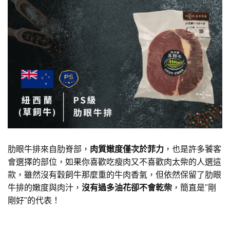
肋眼牛排來自肋脊部，
肉質嫩度僅次於菲力
，也是許多饕客
會選擇的部位，如果你喜歡吃瘦肉又不喜歡肉太柴的人選這
款，雖然沒有穀飼牛那麼重的牛肉香氣，但依然保留了肋眼
牛排的嫩度與肉汁，
沒有過多油花卻不會乾柴
，簡直是"剛
剛好"的代表！