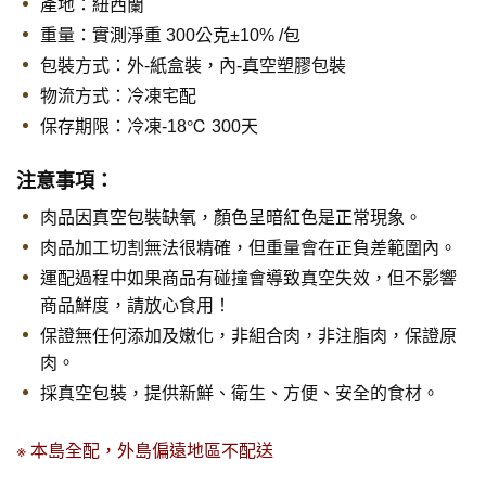
產地：紐西蘭
重量：實測淨重 300公克±10% /包
包裝方式：外-紙盒裝，內-真空塑膠包裝
物流方式：冷凍宅配
保存期限：
冷凍-18℃ 300天
注意事項：
肉品因真空包裝缺氧，顏色呈暗紅色是正常現象。
肉品加工切割無法很精確，但重量會在正負差範圍內。
運配過程中如果商品有碰撞會導致真空失效，但不影響
商品鮮度，請放心食用！
保證無任何添加及嫩化，非組合肉，非注脂肉，保證原
肉。
採真空包裝，提供新鮮、衛生、方便、安全的食材。
※ 本島全配，外島偏遠地區不配送