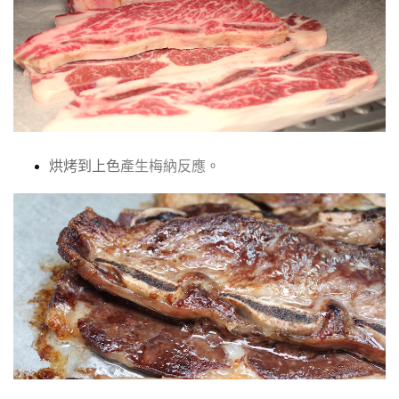
烘烤到上色
產生梅納反應
。