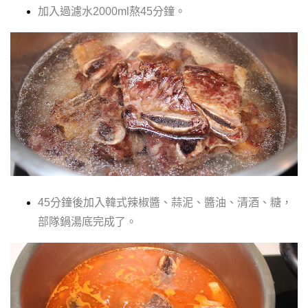
加入過濾水2000ml熬45分鐘。
45分鐘後加入韓式辣椒醬、蒜泥、醬油、清酒、糖
，
部隊鍋湯底完成了
。