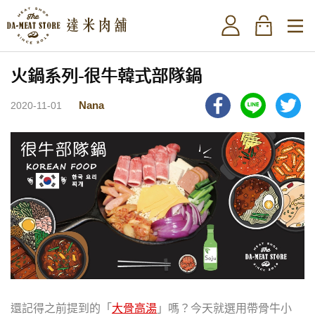
火鍋系列-很牛韓式部隊鍋
Nana
2020-11-01
還記得之前提到的「
大骨高湯
」嗎？今天就選用帶骨牛小