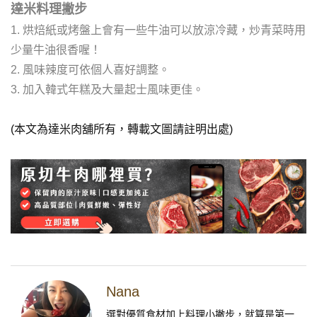
達米料理撇步
1. 烘焙紙或烤盤上會有一些牛油
可以放涼冷藏，炒青菜時用
少量牛油很香喔！
2. 風味辣度可依個人喜好調整
。
3. 加入韓式年糕及大量起士風味更佳
。
(本文為達米肉舖所有，轉載文圖請註明出處)
Nana
選對優質食材加上料理小撇步，就算是第一