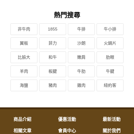
熱門搜尋
非牛肉
1855
牛排
牛小排
翼板
菲力
沙朗
火鍋片
比臉大
和牛
嫩肩
肋眼
羊肉
板腱
牛肋
牛腱
海鹽
豬肉
雞肉
紐約客
商品介紹
優惠活動
最新活動
相關文章
會員中心
關於我們