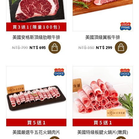
美國安格斯頂級肋眼牛排
美國頂級翼板牛排
NT$ 799
NT$ 695
NT$ 350
NT$ 299
美國嚴選牛五花火鍋肉片
美國特級板腱火鍋片(嫩肩)