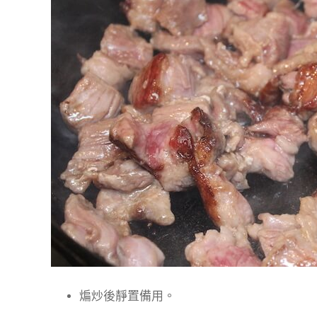
煸炒後靜置備用
。