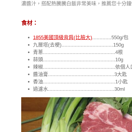
濃醬汁，搭配熱騰騰白飯非常美味，推薦您十分鐘
食材：
1855美國頂級背肩(比臉大)
.............550g/包
九層塔(去梗)...................................150g
青蔥.................................................4根
蒜頭.................................................10g
辣椒.................................................
醬油膏.............................................3大匙
香油.................................................1小匙
過濾水.............................................30ml