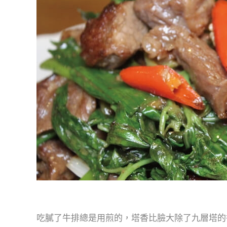
吃膩了牛排總是用煎的，塔香比臉大除了九層塔的