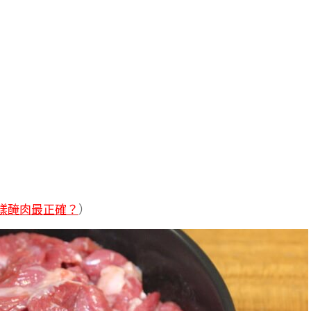
樣醃肉最正確？
）