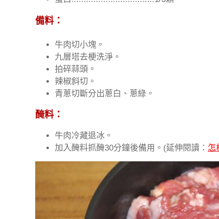
備料：
牛肉切小塊。
九層塔去梗洗淨。
拍碎蒜頭。
辣椒斜切
。
青蔥切斷分出蔥白、蔥綠
。
醃料：
牛肉冷藏退冰。
加入醃料抓醃30分鐘後備用。(延伸閱讀：
怎