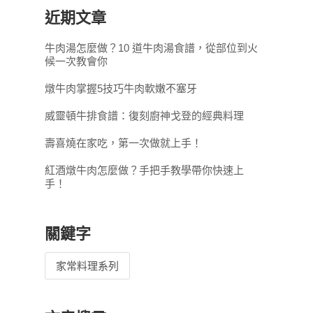
近期文章
牛肉湯怎麼做？10 道牛肉湯食譜，從部位到火
候一次教會你
燉牛肉掌握5技巧牛肉軟嫩不塞牙
威靈頓牛排食譜：復刻廚神戈登的經典料理
壽喜燒在家吃，第一次做就上手！
紅酒燉牛肉怎麼做？手把手教學帶你快速上
手！
關鍵字
家常料理系列