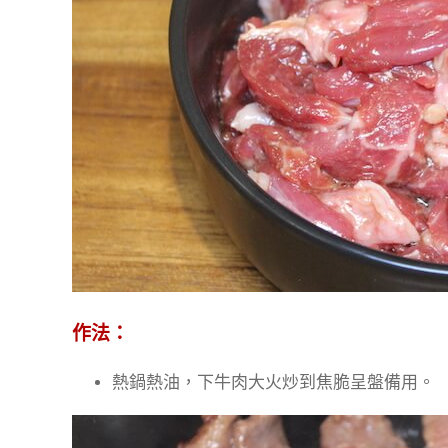
作法：
熱鍋熱油，下牛肉大火炒到焦脆呈盤備用。