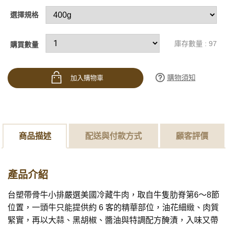
選擇規格
庫存數量 : 97
購買數量
購物須知
加入購物車
商品描述
配送與付款方式
顧客評價
產品介紹
台塑帶骨牛小排嚴選美國冷藏牛肉，取自牛隻肋脊第6～8節
位置，一頭牛只能提供約 6 客的精華部位，油花細緻、肉質
緊實，再以大蒜、黑胡椒、醬油與特調配方醃漬，入味又帶