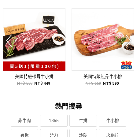
美國特級帶骨牛小排
美國特級無骨牛小排
NT$ 559
NT$ 449
NT$ 659
NT$ 590
熱門搜尋
非牛肉
1855
牛排
牛小排
翼板
菲力
沙朗
火鍋片