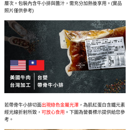
層次。包裝內含牛小排與醬汁，需充分加熱後享用。(實品
照片僅供參考)
若帶骨牛小排切面
出現綠色金屬光澤
，為肌紅蛋白含鐵元素
經光線折射所致，
可放心食用
。下圖為營養標示提供給您參
考。