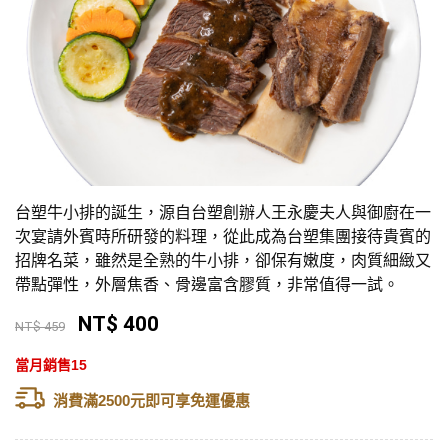
台塑牛小排的誕生，源自台塑創辦人王永慶夫人與御廚在一
次宴請外賓時所研發的料理，從此成為台塑集團接待貴賓的
招牌名菜，雖然是全熟的牛小排，卻保有嫩度，肉質細緻又
帶點彈性，外層焦香、骨邊富含膠質，非常值得一試。
NT$ 400
NT$ 459
當月銷售15
消費滿2500元即可享免運優惠