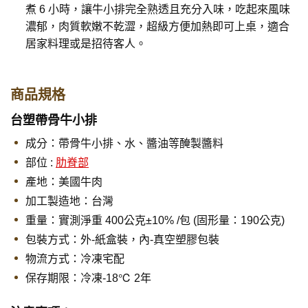
煮 6 小時，讓牛小排完全熟透且充分入味，吃起來風味
濃郁，肉質軟嫩不乾澀，超級方便加熱即可上桌，適合
居家料理或是招待客人。
商品規格
台塑帶骨牛小排
成分：帶骨牛小排、水、醬油等醃製醬料
部位 :
肋脊部
產地：美國牛肉
加工製造地：台灣
重量：實測淨重 400公克±10% /包 (固形量：190公克)
包裝方式：外-紙盒裝，內-真空塑膠包裝
物流方式：冷凍宅配
保存期限：
冷凍-18℃ 2年