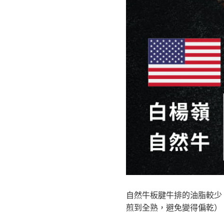
自然牛板腱牛排的油脂較少
煎到全熟，避免變得偏乾）