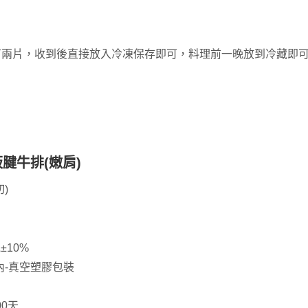
有兩片，收到後直接放入冷凍保存即可，料理前一晚放到冷藏即
腱牛排(嫩肩)
)
克
±10%
內-真空塑膠包裝
00天