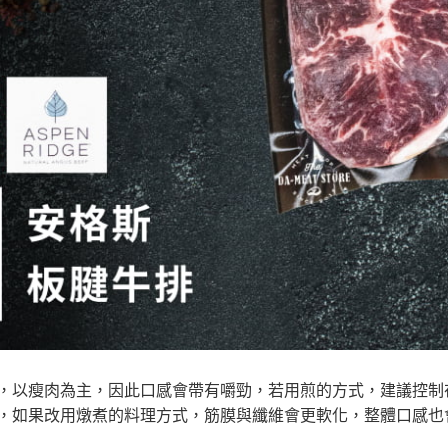
，以瘦肉為主，因此口感會帶有嚼勁，若用煎的方式，建議控制在
，如果改用燉煮的料理方式，筋膜與纖維會更軟化，整體口感也