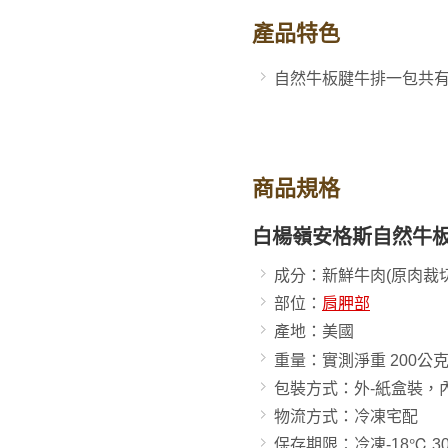
產品特色
自然牛板腱牛排一包共
商品規格
白楊嶺安格斯自然牛板
成分：新鮮牛肉(原肉裁切
部位：
肩胛部
產地：美國
重量：實測淨重 200
公
包裝方式：外-紙盒裝，
物流方式：冷凍宅配
保存期限：
冷凍-18℃ 3