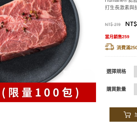
Humane®
打生長激素與
NT$
NT$ 219
當月銷售259
消費滿25
選擇規格
購買數量