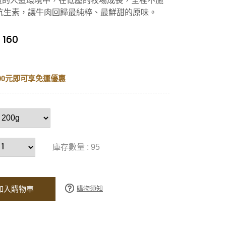
 認證的人道環境中，在低壓的牧場成長，全程不施
抗生素，讓牛肉回歸最純粹、最鮮甜的原味。
 160
00元即可享免運優惠
庫存數量 : 95
購物須知
加入購物車