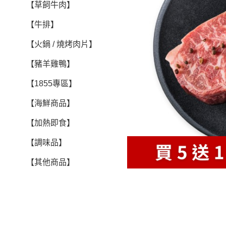
【草飼牛肉】
【牛排】
【火鍋 / 燒烤肉片】
【豬羊雞鴨】
【1855專區】
【海鮮商品】
【加熱即食】
【調味品】
【其他商品】