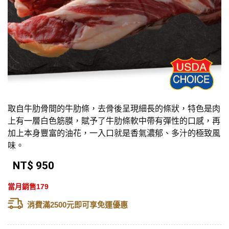
取自牛肋骨間的牛肋條，去骨後呈現細長的條狀，特色是肉
上有一層白色筋膜，賦予了牛肋條軟中帶有彈性的口感，再
加上本身豐富的油花，一入口就是香氣濃郁、多汁的極致風
味。
NT$ 950
當月銷售179
消費滿2500元即可享免運優惠