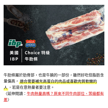
牛肋條屬於肋脊部，也是牛腩的一部份，雖然好吃但脂肪含
量偏高，
適合需要補充高蛋白的肉品或喜歡肉質軟嫩的
，若是在意熱量者要注意。
人
〈延伸閱讀：
牛肉熱量高嗎？原來不同牛肉部位、等級都有
差
〉