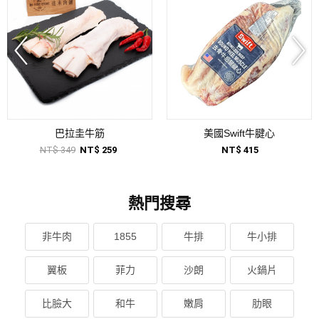
巴拉圭牛筋
美國Swift牛腱心
NT$ 349
NT$ 259
NT$ 415
熱門搜尋
非牛肉
1855
牛排
牛小排
翼板
菲力
沙朗
火鍋片
比臉大
和牛
嫩肩
肋眼