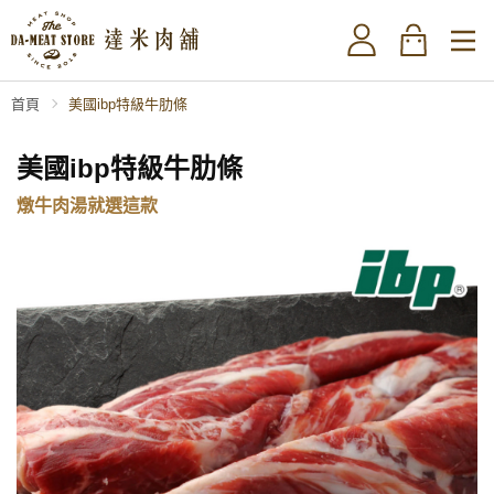
首頁
美國ibp特級牛肋條
美國ibp特級牛肋條
燉牛肉湯就選這款