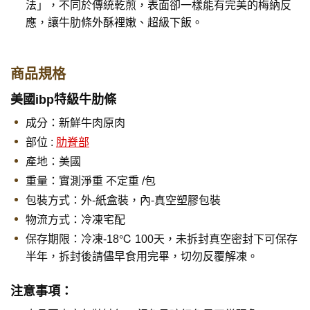
法」，不同於傳統乾煎，表面卻一樣能有完美的梅納反
應，讓牛肋條外酥裡嫩、超級下飯。
商品規格
美國ibp特級牛肋條
成分：新鮮牛肉原肉
部位 :
肋脊部
產地：美國
重量：實測淨重 不定重 /包
包裝方式：外-紙盒裝，內-真空塑膠包裝
物流方式：冷凍宅配
保存期限：
冷凍-18℃ 100天，未拆封真空密封下可保存
半年，拆封後請儘早食用完畢，切勿反覆解凍。
注意事項：