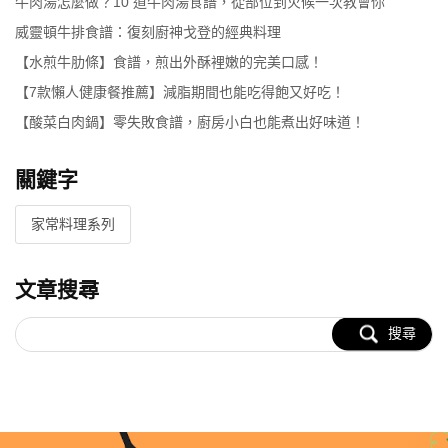
牛肉湯怎麼做？10 道牛肉湯食譜，從部位到火候一次教會你
威靈頓牛排食譜：復刻廚神戈登的經典料理
【水煎牛肋條】食譜，煎出外酥裡嫩的完美口感！
【7款懶人健康餐推薦】減脂期間也能吃得飽又好吃！
【酸菜白肉鍋】零失敗食譜，廚房小白也能煮出好味道！
關鍵字
家常料理系列
文章搜尋
搜尋