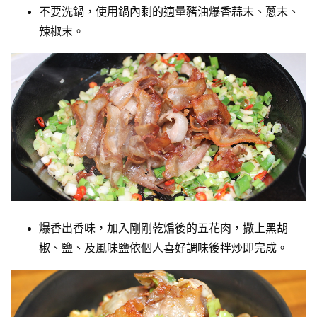
不要洗鍋，使用鍋內剩的適量豬油爆香蒜末、蔥末、
辣椒末。
爆香出香味，加入剛剛乾煸後的五花肉，撒上黑胡
椒、鹽、及風味鹽依個人喜好調味後拌炒即完成。