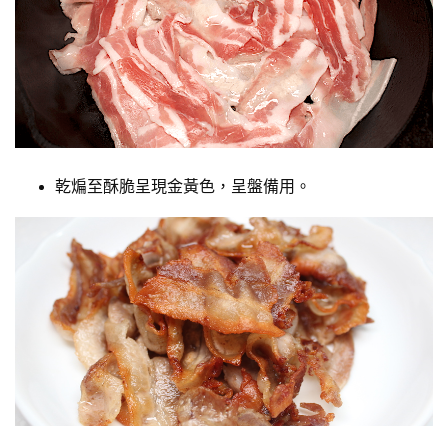
乾煸至酥脆呈現金黃色，呈盤備用。