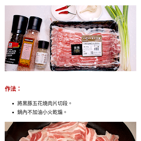
作法：
將黑豚五花燒肉片切段。
鍋內不加油小火乾煸。