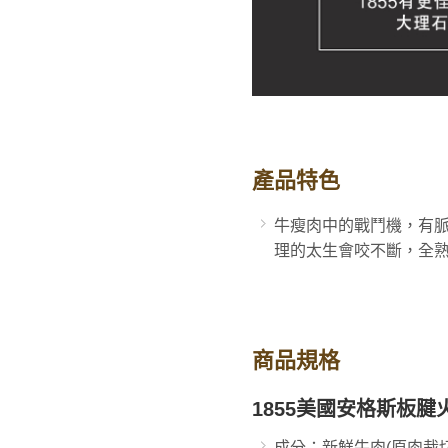
產品特色
牛瘦肉中的戰鬥機，有脈
理的太生會咬不斷，全
商品規格
1855美國安格斯板
成分：新鮮牛肉(原肉裁切