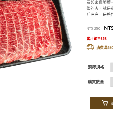
看起來像脈葉
整的肉，就是
斤左右，是熱
NT$
NT$ 250
當月銷售358
消費滿25
選擇規格
購買數量