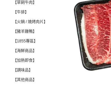
【草飼牛肉】
【牛排】
【火鍋 / 燒烤肉片】
【豬羊雞鴨】
【1855專區】
【海鮮商品】
【加熱即食】
【調味品】
【其他商品】