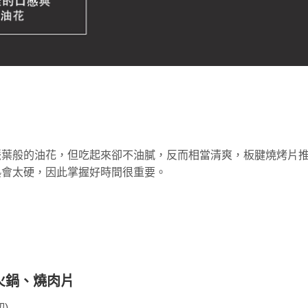
葉般的油花，但吃起來卻不油膩，反而相當清爽，板腱燒烤片推
熟會太硬，因此掌握好時間很重要。
腱火鍋、燒肉片
)