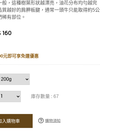
一般，這種樹葉形狀越漂亮，油花分布均勻越完
品質越好的肩胛板腱，通常一頭牛只能取得約5公
門稀有部位。
 160
00元即可享免運優惠
庫存數量 : 67
購物須知
加入購物車