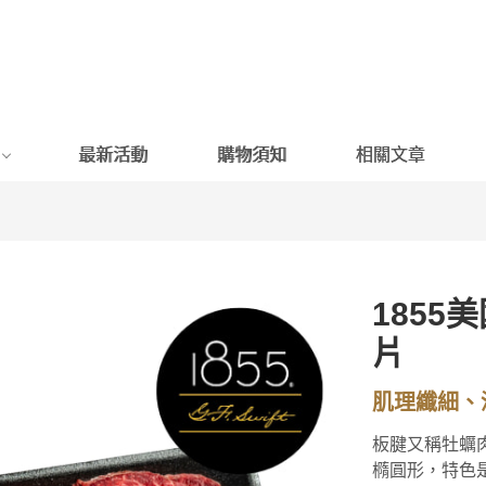
最新活動
購物須知
相關文章
185
片
肌理纖細、
板腱又稱牡蠣
橢圓形，特色