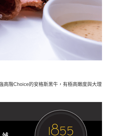
/3強高階Choice的安格斯黑牛，有極高嫩度與大理