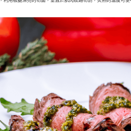
，利用板腱漂亮的切面，垂直於肌肉紋路切割，炙熱的溫度可使