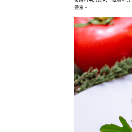
板腱可用於燒烤、鐵板燒等
豐富。