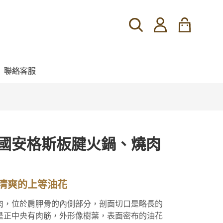
聯絡客服
5美國安格斯板腱火鍋、燒肉
清爽的上等油花
肉，位於肩胛骨的內側部分，剖面切口是略長的
是正中央有肉筋，外形像樹葉，表面密布的油花