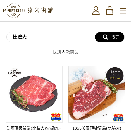
搜尋
找到
3
項商品
美國頂級背肩(比臉大)火鍋肉片
1855美國頂級背肩(比臉大)