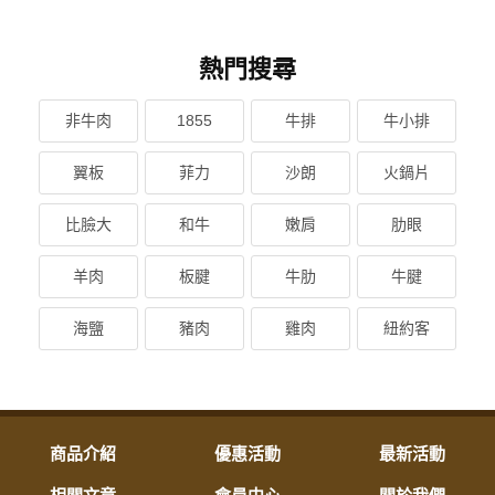
熱門搜尋
非牛肉
1855
牛排
牛小排
翼板
菲力
沙朗
火鍋片
比臉大
和牛
嫩肩
肋眼
羊肉
板腱
牛肋
牛腱
海鹽
豬肉
雞肉
紐約客
商品介紹
優惠活動
最新活動